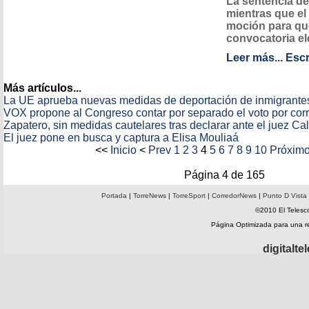
La sentencia de
mientras que e
moción para que
convocatoria el
Leer más...
Escr
Más artículos...
La UE aprueba nuevas medidas de deportación de inmigrante
VOX propone al Congreso contar por separado el voto por cor
Zapatero, sin medidas cautelares tras declarar ante el juez C
El juez pone en busca y captura a Elisa Mouliaá
<<
Inicio
<
Prev
1
2
3
4
5
6
7
8
9
10
Próxim
Página 4 de 165
Portada
|
TorreNews
|
TorreSport
|
CorredorNews
|
Punto D Vista
©2010 El Telesco
Página Optimizada para una 
digitalt