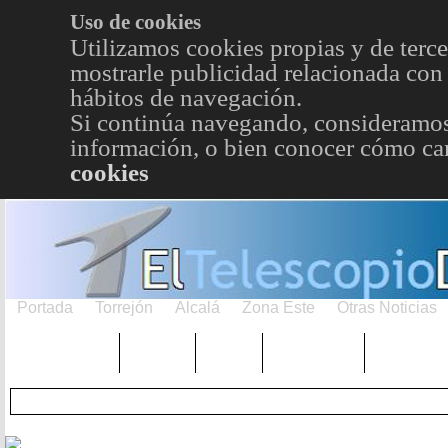
Uso de cookies
Utilizamos cookies propias y de terce
mostrarle publicidad relacionada con 
hábitos de navegación.
Si continúa navegando, consideramos
información, o bien conocer cómo cam
cookies
Portada
Torrejón
Alcalá
Zona Este
Otras Noticias
TRENDING
Púnica
Metro
Choniblog
MetroEst