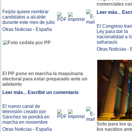
comerciales con
Feijóo quiere nombrar
Leer más...
Escr
candidatos a alcalde
durante este mes de julio
El Congreso tram
Otras Noticias
-
España
Ley para dar la
nacionalidad a l
saharauis
Otras Noticias
-
El PP pone en marcha la maquinaria
electoral para estar preparado ante un
adelanto
Leer más...
Escribir un comentario
El nuevo canal de
televisión creado por
Sánchez se pondrá en
marcha en noviembre
Solo para los q
Otras Noticias
-
España
los nacidos ant