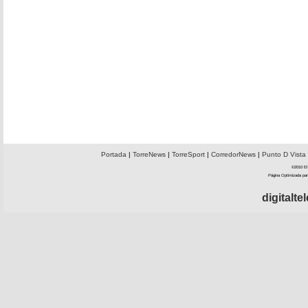
Portada
|
TorreNews
|
TorreSport
|
CorredorNews
|
Punto D Vista
©2010 El 
Página Optimizada par
digitalt