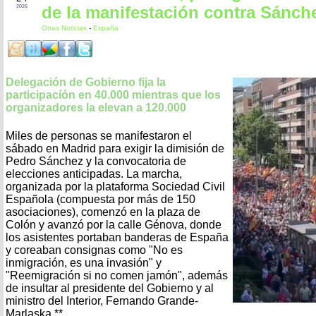
de la manifestación contra Sánch
2026
Otras Noticias
-
España
Delegación de Gobierno fija la
participacíón en 40.000 mientras que los
organizadores la elevan a 120.000
Miles de personas se manifestaron el
sábado en Madrid para exigir la dimisión de
Pedro Sánchez y la convocatoria de
elecciones anticipadas. La marcha,
organizada por la plataforma Sociedad Civil
Española (compuesta por más de 150
asociaciones), comenzó en la plaza de
Colón y avanzó por la calle Génova, donde
los asistentes portaban banderas de España
y coreaban consignas como "No es
inmigración, es una invasión" y
"Reemigración si no comen jamón", además
de insultar al presidente del Gobierno y al
ministro del Interior, Fernando Grande-
Marlaska.**