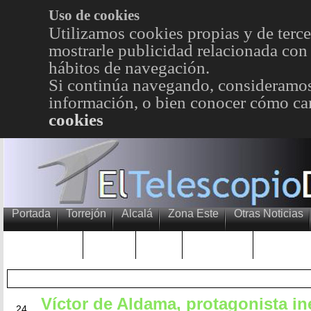
Uso de cookies
Utilizamos cookies propias y de terce
mostrarle publicidad relacionada con 
hábitos de navegación.
Si continúa navegando, consideramos
información, o bien conocer cómo cam
cookies
Portada
Torrejón
Alcalá
Zona Este
Otras Noticias
TRENDING
Púnica
Metro
Choniblog
MetroEst
Víctor de Aldama, protagonista i
MAY
24