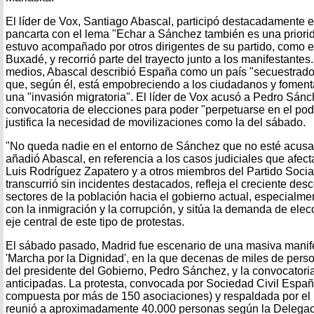
El líder de Vox, Santiago Abascal, participó destacadamente e
pancarta con el lema "Echar a Sánchez también es una priori
estuvo acompañado por otros dirigentes de su partido, como e
Buxadé, y recorrió parte del trayecto junto a los manifestantes
medios, Abascal describió España como un país "secuestrado 
que, según él, está empobreciendo a los ciudadanos y foment
una "invasión migratoria". El líder de Vox acusó a Pedro Sánch
convocatoria de elecciones para poder "perpetuarse en el poder
justifica la necesidad de movilizaciones como la del sábado.
"No queda nadie en el entorno de Sánchez que no esté acusad
añadió Abascal, en referencia a los casos judiciales que afec
Luis Rodríguez Zapatero y a otros miembros del Partido Socia
transcurrió sin incidentes destacados, refleja el creciente desc
sectores de la población hacia el gobierno actual, especialm
con la inmigración y la corrupción, y sitúa la demanda de ele
eje central de este tipo de protestas.
El sábado pasado, Madrid fue escenario de una masiva manif
'Marcha por la Dignidad', en la que decenas de miles de perso
del presidente del Gobierno, Pedro Sánchez, y la convocatori
anticipadas. La protesta, convocada por Sociedad Civil Españ
compuesta por más de 150 asociaciones) y respaldada por el 
reunió a aproximadamente 40.000 personas según la Delegac