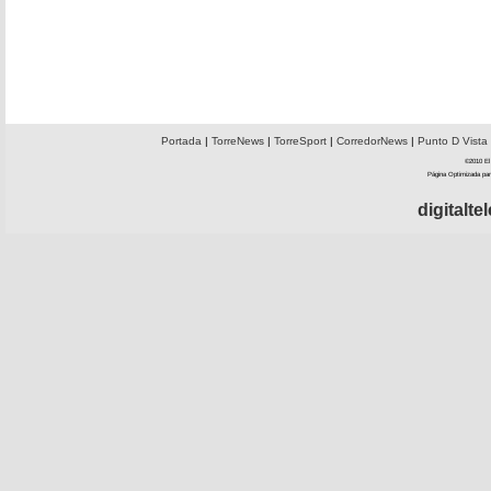
Portada
|
TorreNews
|
TorreSport
|
CorredorNews
|
Punto D Vista
©2010 El 
Página Optimizada par
digitalt