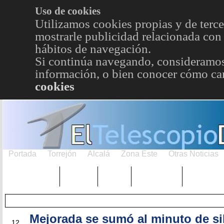
Uso de cookies
Utilizamos cookies propias y de terce
mostrarle publicidad relacionada con 
hábitos de navegación.
Si continúa navegando, consideramos
información, o bien conocer cómo cam
cookies
Portada
Torrejón
Alcalá
Zona Este
Otras Noticias
TRENDING
Púnica
Metro
Choniblog
MetroEst
Mejorada se sumó al minuto de si
MAR
12