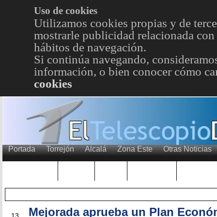
Uso de cookies
Utilizamos cookies propias y de terce
mostrarle publicidad relacionada con 
hábitos de navegación.
Si continúa navegando, consideramos
información, o bien conocer cómo cam
cookies
Portada
Torrejón
Alcalá
Zona Este
Otras Noticias
TRENDING
Púnica
Metro
Choniblog
MetroEst
Mejorada aprueba un Plan Econó
ABR
13