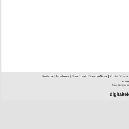
Portada
|
TorreNews
|
TorreSport
|
CorredorNews
|
Punto D Vista
©2010 El 
Página Optimizada par
digitalt