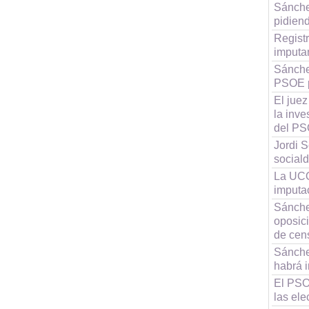
Sánchez
pidien
Registr
imputa
Sánche
PSOE p
El juez
la inve
del P
Jordi S
social
La UCO
imputa
Sánchez
oposic
de cen
Sánche
habrá i
El PSOE
las el