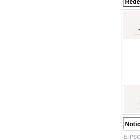
Rede
Noti
El PSO