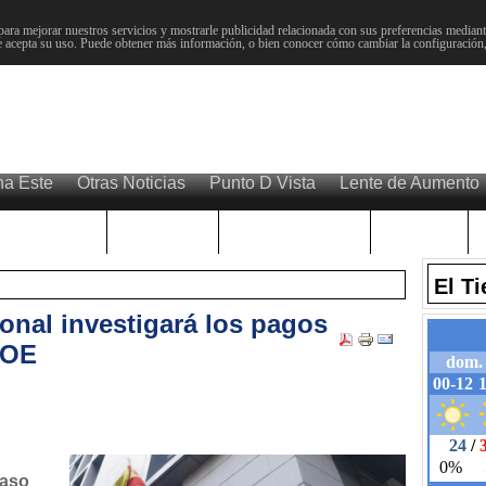
para mejorar nuestros servicios y mostrarle publicidad relacionada con sus preferencias mediante
 acepta su uso. Puede obtener más información, o bien conocer cómo cambiar la configuración
na Este
Otras Noticias
Punto D Vista
Lente de Aumento
Choniblog
MetroEste
Semana Santa
Sucesos
El T
onal investigará los pagos
SOE
caso