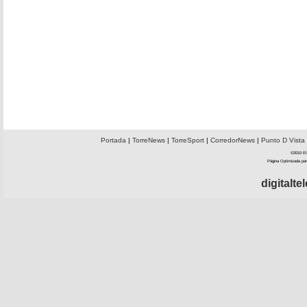
Portada
|
TorreNews
|
TorreSport
|
CorredorNews
|
Punto D Vista
©2010 El 
Página Optimizada par
digitalt