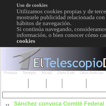
Uso de cookies
Utilizamos cookies propias y de terce
mostrarle publicidad relacionada con 
hábitos de navegación.
Si continúa navegando, consideramos
información, o bien conocer cómo cam
cookies
Portada
Torrejón
Alcalá
Zona Este
Otras Noticias
TRENDING
Púnica
Metro
Choniblog
MetroEst
Sánchez convoca Comité Federal
MAY
12