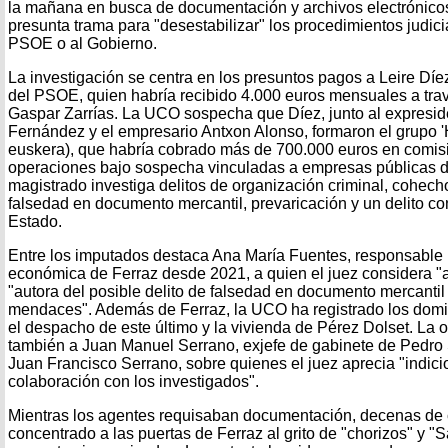
la mañana en busca de documentación y archivos electrónico
presunta trama para "desestabilizar" los procedimientos judici
PSOE o al Gobierno.
La investigación se centra en los presuntos pagos a Leire Díez
del PSOE, quien habría recibido 4.000 euros mensuales a trav
Gaspar Zarrías. La UCO sospecha que Díez, junto al expresid
Fernández y el empresario Antxon Alonso, formaron el grupo 'H
euskera), que habría cobrado más de 700.000 euros en comisi
operaciones bajo sospecha vinculadas a empresas públicas d
magistrado investiga delitos de organización criminal, cohecho
falsedad en documento mercantil, prevaricación y un delito con
Estado.
Entre los imputados destaca Ana María Fuentes, responsable
económica de Ferraz desde 2021, a quien el juez considera 
"autora del posible delito de falsedad en documento mercantil 
mendaces". Además de Ferraz, la UCO ha registrado los domic
el despacho de este último y la vivienda de Pérez Dolset. La
también a Juan Manuel Serrano, exjefe de gabinete de Pedro 
Juan Francisco Serrano, sobre quienes el juez aprecia "indici
colaboración con los investigados".
Mientras los agentes requisaban documentación, decenas de
concentrado a las puertas de Ferraz al grito de "chorizos" y "