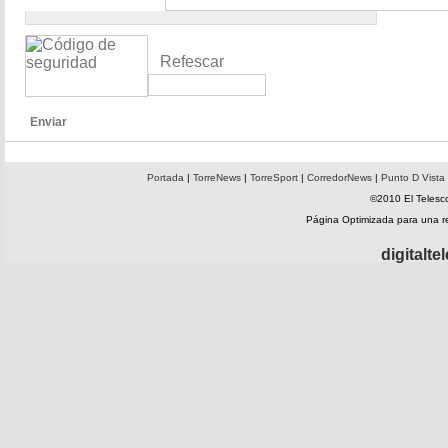
Refescar
Enviar
Portada
|
TorreNews
|
TorreSport
|
CorredorNews
|
Punto D Vista
©2010 El Telesco
Página Optimizada para una 
digitalt