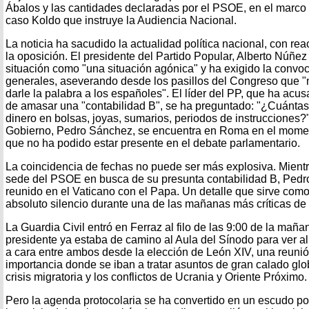
Ábalos y las cantidades declaradas por el PSOE, en el marco 
caso Koldo que instruye la Audiencia Nacional.
La noticia ha sacudido la actualidad política nacional, con r
la oposición. El presidente del Partido Popular, Alberto Núñez 
situación como "una situación agónica" y ha exigido la convoc
generales, aseverando desde los pasillos del Congreso que
darle la palabra a los españoles". El líder del PP, que ha acu
de amasar una "contabilidad B", se ha preguntado: "¿Cuánta
dinero en bolsas, joyas, sumarios, periodos de instrucciones?"
Gobierno, Pedro Sánchez, se encuentra en Roma en el momento
que no ha podido estar presente en el debate parlamentario.
La coincidencia de fechas no puede ser más explosiva. Mientr
sede del PSOE en busca de su presunta contabilidad B, Ped
reunido en el Vaticano con el Papa. Un detalle que sirve como
absoluto silencio durante una de las mañanas más críticas de
La Guardia Civil entró en Ferraz al filo de las 9:00 de la mañan
presidente ya estaba de camino al Aula del Sínodo para ver al 
a cara entre ambos desde la elección de León XIV, una reuni
importancia donde se iban a tratar asuntos de gran calado global
crisis migratoria y los conflictos de Ucrania y Oriente Próximo.
Pero la agenda protocolaria se ha convertido en un escudo pol