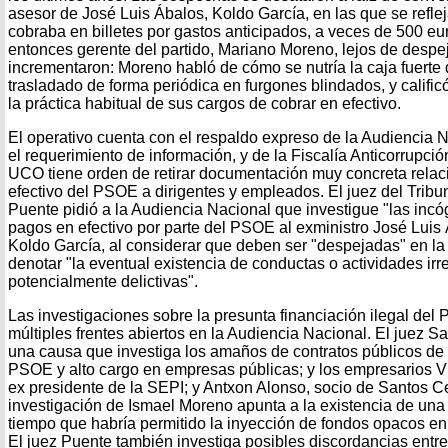
asesor de José Luis Ábalos, Koldo García, en las que se refle
cobraba en billetes por gastos anticipados, a veces de 500 eu
entonces gerente del partido, Mariano Moreno, lejos de despej
incrementaron: Moreno habló de cómo se nutría la caja fuerte 
trasladado de forma periódica en furgones blindados, y calific
la práctica habitual de sus cargos de cobrar en efectivo.
El operativo cuenta con el respaldo expreso de la Audiencia 
el requerimiento de información, y de la Fiscalía Anticorrupci
UCO tiene orden de retirar documentación muy concreta rela
efectivo del PSOE a dirigentes y empleados. El juez del Tri
Puente pidió a la Audiencia Nacional que investigue "las incóg
pagos en efectivo por parte del PSOE al exministro José Luis
Koldo García, al considerar que deben ser "despejadas" en l
denotar "la eventual existencia de conductas o actividades irr
potencialmente delictivas".
Las investigaciones sobre la presunta financiación ilegal de
múltiples frentes abiertos en la Audiencia Nacional. El juez S
una causa que investiga los amaños de contratos públicos de L
PSOE y alto cargo en empresas públicas; y los empresarios 
ex presidente de la SEPI; y Antxon Alonso, socio de Santos Ce
investigación de Ismael Moreno apunta a la existencia de una 
tiempo que habría permitido la inyección de fondos opacos en l
El juez Puente también investiga posibles discordancias entre