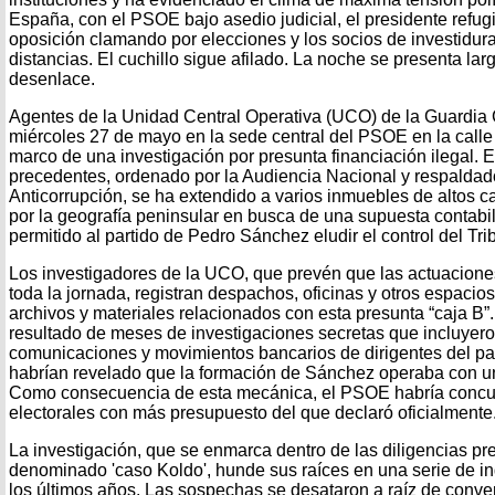
España, con el PSOE bajo asedio judicial, el presidente refugi
oposición clamando por elecciones y los socios de investidu
distancias. El cuchillo sigue afilado. La noche se presenta lar
desenlace.
Agentes de la Unidad Central Operativa (UCO) de la Guardia C
miércoles 27 de mayo en la sede central del PSOE en la calle
marco de una investigación por presunta financiación ilegal. E
precedentes, ordenado por la Audiencia Nacional y respaldado
Anticorrupción, se ha extendido a varios inmuebles de altos ca
por la geografía peninsular en busca de una supuesta contabi
permitido al partido de Pedro Sánchez eludir el control del Tr
Los investigadores de la UCO, que prevén que las actuacione
toda la jornada, registran despachos, oficinas y otros espaci
archivos y materiales relacionados con esta presunta “caja B”
resultado de meses de investigaciones secretas que incluyero
comunicaciones y movimientos bancarios de dirigentes del par
habrían revelado que la formación de Sánchez operaba con un
Como consecuencia de esta mecánica, el PSOE habría concurr
electorales con más presupuesto del que declaró oficialmente
La investigación, que se enmarca dentro de las diligencias pr
denominado 'caso Koldo', hunde sus raíces en una serie de i
los últimos años. Las sospechas se desataron a raíz de conve