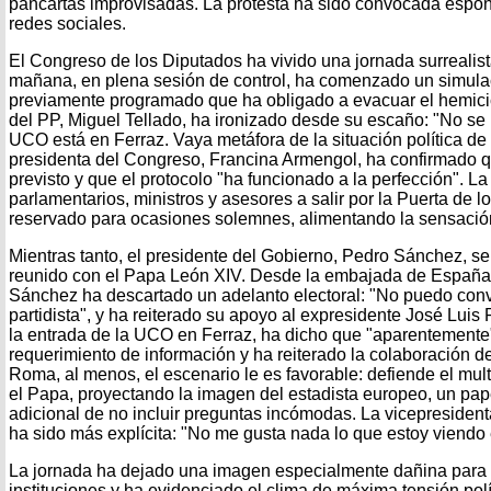
pancartas improvisadas. La protesta ha sido convocada espo
redes sociales.
El Congreso de los Diputados ha vivido una jornada surrealista
mañana, en plena sesión de control, ha comenzado un simula
previamente programado que ha obligado a evacuar el hemicicl
del PP, Miguel Tellado, ha ironizado desde su escaño: "No se 
UCO está en Ferraz. Vaya metáfora de la situación política de 
presidenta del Congreso, Francina Armengol, ha confirmado q
previsto y que el protocolo "ha funcionado a la perfección". L
parlamentarios, ministros y asesores a salir por la Puerta de 
reservado para ocasiones solemnes, alimentando la sensación 
Mientras tanto, el presidente del Gobierno, Pedro Sánchez, 
reunido con el Papa León XIV. Desde la embajada de España 
Sánchez ha descartado un adelanto electoral: "No puedo conv
partidista", y ha reiterado su apoyo al expresidente José Lui
la entrada de la UCO en Ferraz, ha dicho que "aparentemente"
requerimiento de información y ha reiterado la colaboración del
Roma, al menos, el escenario le es favorable: defiende el mult
el Papa, proyectando la imagen del estadista europeo, un pape
adicional de no incluir preguntas incómodas. La vicepresiden
ha sido más explícita: "No me gusta nada lo que estoy viendo e
La jornada ha dejado una imagen especialmente dañina para l
instituciones y ha evidenciado el clima de máxima tensión polí