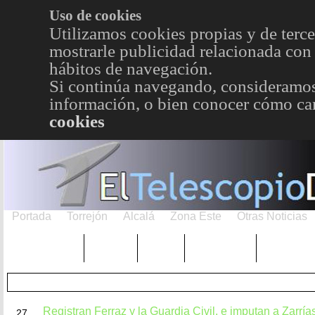
Uso de cookies
Utilizamos cookies propias y de terce
mostrarle publicidad relacionada con 
hábitos de navegación.
Si continúa navegando, consideramos
información, o bien conocer cómo cam
cookies
Portada
Torrejón
Alcalá
Zona Este
Otras Noticias
TRENDING
Púnica
Metro
Choniblog
MetroEst
MAY
Registran Ferraz y la Guardia Civil, e imputan a Zarría
27