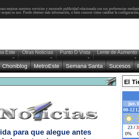
para mejorar nuestros servicios y mostrarle publicidad relacionada con sus preferencias mediante
 acepta su uso. Puede obtener más información, o bien conocer cómo cambiar la configuración
na Este
Otras Noticias
Punto D Vista
Lente de Aumento
Choniblog
MetroEste
Semana Santa
Sucesos
El T
ida para que alegue antes