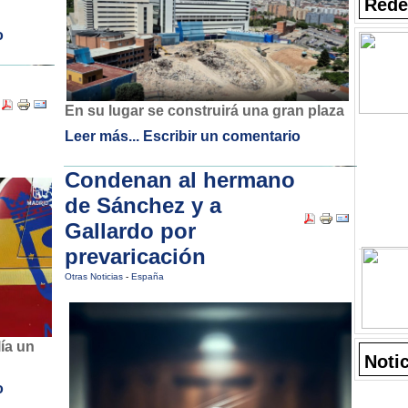
Rede
o
En su lugar se construirá una gran plaza
Leer más...
Escribir un comentario
Condenan al hermano
de Sánchez y a
Gallardo por
prevaricación
Otras Noticias
-
España
lía un
Noti
o