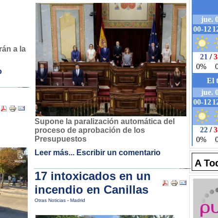
rán a la
o
Supone la paralización automática del
proceso de aprobación de los
Presupuestos
Leer más...
Escribir un comentario
A To
17 intoxicados en un
incendio en Canillas
Otras Noticias
-
Madrid