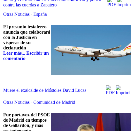
contra las cuerdas a Zapatero
Otras Noticias
-
España
El presunto testaferro
anuncia que colaborará
con la Justicia en
vísperas de su
declaración
Leer más...
Escribir un
comentario
Muere el exalcalde de Móstoles David Lucas
Otras Noticias
-
Comunidad de Madrid
Fue portavoz del PSOE
de Madrid en tiempos
de Gallardón, y mas
recientemente,