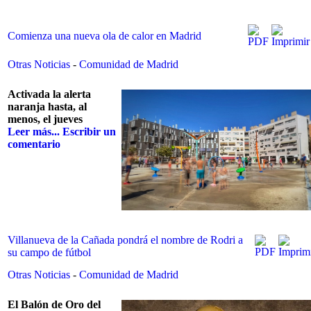
Comienza una nueva ola de calor en Madrid
Otras Noticias
-
Comunidad de Madrid
Activada la alerta
naranja hasta, al
menos, el jueves
Leer más...
Escribir un
comentario
Villanueva de la Cañada pondrá el nombre de Rodri a
su campo de fútbol
Otras Noticias
-
Comunidad de Madrid
El Balón de Oro del