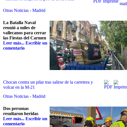
Otras Noticias
-
Madrid
La Batalla Naval
reunió a miles de
vallecanos para cerrar
las Fiestas del Carmen
Leer más...
Escribir un
comentario
Chocan contra un pilar tras salirse de la carretera y
volcar en la M-21
Otras Noticias
-
Madrid
Dos personas
resultaron heridas
Leer más...
Escribir un
comentario