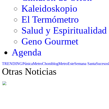
Kaleidoskopio
El Termómetro
Salud y Espiritualidad
Geno Gourmet
Agenda
TRENDING
Púnica
Metro
Choniblog
MetroEste
Semana Santa
Sucesos
Otras Noticias