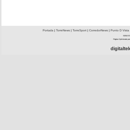
Portada
|
TorreNews
|
TorreSport
|
CorredorNews
|
Punto D Vista
©2010 El 
Página Optimizada par
digitalt