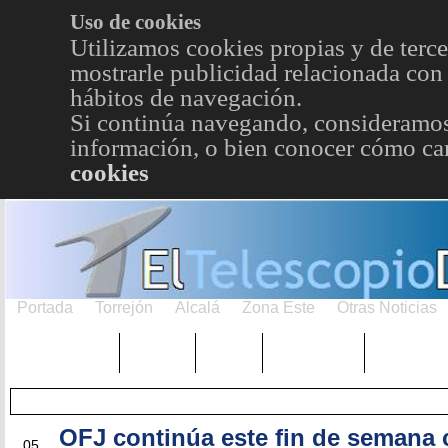
Uso de cookies
Utilizamos cookies propias y de terce
mostrarle publicidad relacionada con 
hábitos de navegación.
Si continúa navegando, consideramos
información, o bien conocer cómo cam
cookies
Portada
Torrejón
Alcalá
Zona Este
Otras Noticias
TRENDING
Púnica
Metro
Choniblog
MetroEst
OFJ continúa este fin de semana
ABR
05