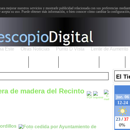
para mejorar nuestros servicios y mostrarle publicidad relacionada con sus preferencias mediante
 acepta su uso. Puede obtener más información, o bien conocer cómo cambiar la configuración
na Este
Otras Noticias
Punto D Vista
Lente de Aumento
Choniblog
MetroEste
Semana Santa
Sucesos
El T
lera de madera del Recinto
ordillos