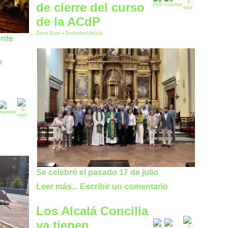
de cierre del curso
de la ACdP
Zona Este
-
Sociedad Alcalá
ente
o
Se celebró el pasado 17 de julio
Leer más...
Escribir un comentario
Los Alcalá Concilia
ya tienen