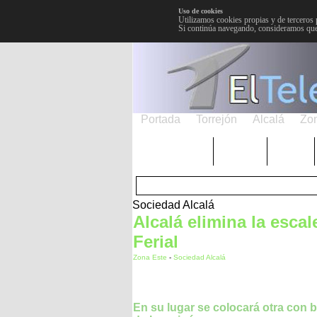
Uso de cookies
Utilizamos cookies propias y de terceros 
Si continúa navegando, consideramos que
Portada
Torrejón
Alcalá
Zo
TRENDING
Púnica
Metro
Sociedad Alcalá
Alcalá elimina la esca
Ferial
Zona Este
-
Sociedad Alcalá
En su lugar se colocará otra con b