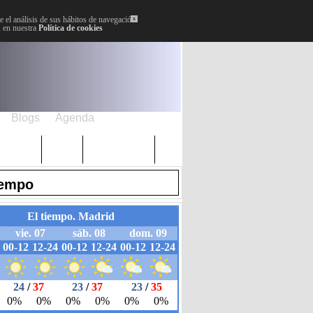
 el análisis de sus hábitos de navegación.
x
, en nuestra
Política de cookies
Blogs
Agenda
Plenos
Paro
Cervantes
iempo