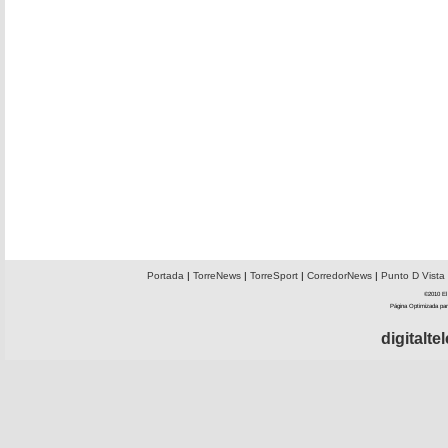
Portada
|
TorreNews
|
TorreSport
|
CorredorNews
|
Punto D Vista
©2010 El 
Página Optimizada par
digitalt