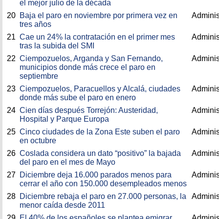
el mejor julio de la década
20
Baja el paro en noviembre por primera vez en
Adminis
tres años
21
Cae un 24% la contratación en el primer mes
Adminis
tras la subida del SMI
22
Ciempozuelos, Arganda y San Fernando,
Adminis
municipios donde más crece el paro en
septiembre
23
Ciempozuelos, Paracuellos y Alcalá, ciudades
Adminis
donde más sube el paro en enero
24
Cien días después Torrejón: Austeridad,
Adminis
Hospital y Parque Europa
25
Cinco ciudades de la Zona Este suben el paro
Adminis
en octubre
26
Coslada considera un dato “positivo” la bajada
Adminis
del paro en el mes de Mayo
27
Diciembre deja 16.000 parados menos para
Adminis
cerrar el año con 150.000 desempleados menos
28
Diciembre rebaja el paro en 27.000 personas, la
Adminis
menor caída desde 2011
29
El 40% de los españoles se plantea emigrar
Adminis