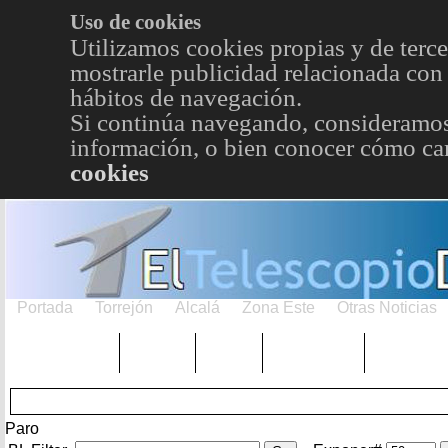
Uso de cookies
Utilizamos cookies propias y de terce
mostrarle publicidad relacionada con 
hábitos de navegación.
Si continúa navegando, consideramos
información, o bien conocer cómo cam
cookies
Portada
Torrejón
Alcalá
Zona Este
Otras Noticias
TRENDING
Púnica
Metro
Choniblog
MetroEst
Paro