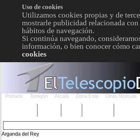
Uso de cookies
Utilizamos cookies propias y de terce
mostrarle publicidad relacionada con 
hábitos de navegación.
Si continúa navegando, consideramos
información, o bien conocer cómo cam
cookies
Portada
Torrejón
Alcalá
Zona Este
Otras Noticias
TRENDING
Púnica
Metro
Choniblog
MetroEst
Arganda del Rey