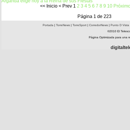
Arganda elige hoy a la Reina de sus Fiestas
<<
Inicio
<
Prev
1
2
3
4
5
6
7
8
9
10
Próxim
Página 1 de 223
Portada
|
TorreNews
|
TorreSport
|
CorredorNews
|
Punto D Vista
©2010 El Telesco
Página Optimizada para una 
digitalt