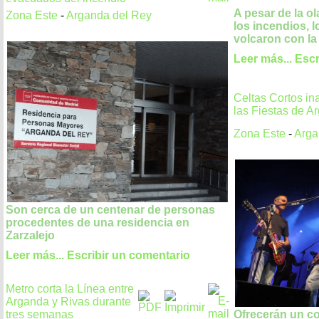
A pesar de la ol
Zona Este
-
Arganda del Rey
los incendios, 
volcaron con la
Leer más...
Escr
Celtas Cortos in
las Fiestas de A
Zona Este
-
Arga
Son cerca de un centenar de personas
procedentes de una residencia en
Zarzalejo
Leer más...
Escribir un comentario
Metro corta la Línea entre
Arganda y Rivas durante
tres semanas
Ofrecerán un co