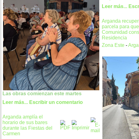
Leer más...
Escr
Arganda recuper
parcela para que
Comunidad const
Residencia
Zona Este
-
Arga
Las obras comienzan este martes
Leer más...
Escribir un comentario
Arganda amplía el
horario de sus bares
durante las Fiestas del
Carmen