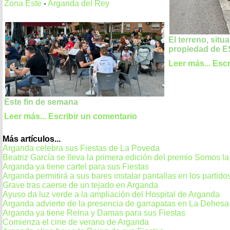
Zona Este
-
Arganda del Rey
El terreno, sit
propiedad de 
Leer más...
Escr
Este fin de semana
Leer más...
Escribir un comentario
Más artículos...
Arganda celebra sus Fiestas de La Poveda
Beatriz García se lleva la primera edición del premio Somos l
Arganda ya tiene cartel para sus Fiestas
Arganda permitirá a sus bares instalar pantallas en los partid
Grave tras caerse de un tejado en Arganda
Ayuso da luz verde a la ampliación del Hospital de Arganda
Arganda advierte de la presencia de garrapatas en La Dehesa
Arganda ya tiene Reina y Damas para sus Fiestas
Comienza el cine de verano de Arganda