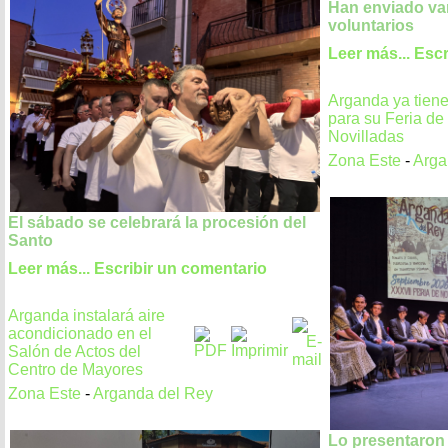
Han enviado va
voluntarios
Leer más...
Escr
Arganda ya tiene
para su Feria de
Novilladas
Zona Este
-
Arga
El sábado se celebrará la procesión del
Santo
Leer más...
Escribir un comentario
Arganda instalará aire
acondicionado en el
Salón de Actos del
Centro de Mayores
Zona Este
-
Arganda del Rey
Lo presentaron 