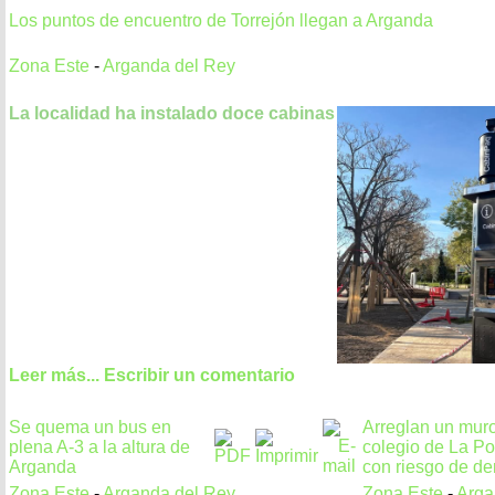
Los puntos de encuentro de Torrejón llegan a Arganda
Zona Este
-
Arganda del Rey
La localidad ha instalado doce cabinas
Leer más...
Escribir un comentario
Se quema un bus en
Arreglan un mur
plena A-3 a la altura de
colegio de La P
Arganda
con riesgo de d
Zona Este
-
Arganda del Rey
Zona Este
-
Arga