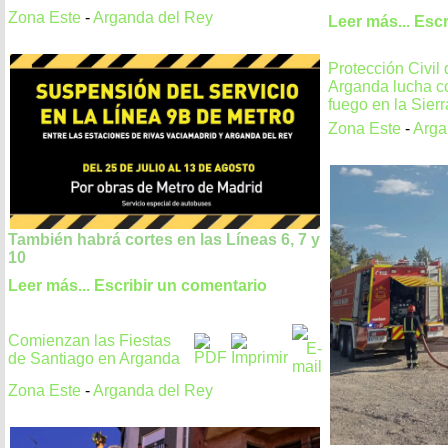
Zona Este
-
Arganda del Rey
Leer más...
Escr
Protección Civil 
Arganda lucha co
fuego en la Sierr
Zona Este
-
Arga
También habrá cortes en las Líneas 6, 7 y
10
Leer más...
Escribir un comentario
Comienzan las Fiestas
de Santiago en Arganda
Zona Este
-
Arganda del Rey