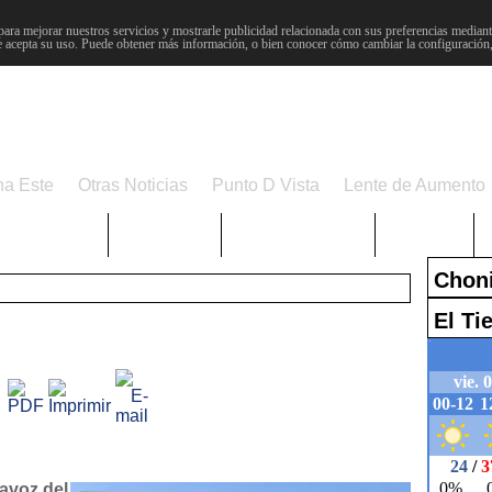
para mejorar nuestros servicios y mostrarle publicidad relacionada con sus preferencias mediante
 acepta su uso. Puede obtener más información, o bien conocer cómo cambiar la configuración
na Este
Otras Noticias
Punto D Vista
Lente de Aumento
Choniblog
MetroEste
Semana Santa
Sucesos
Chon
El T
tavoz del