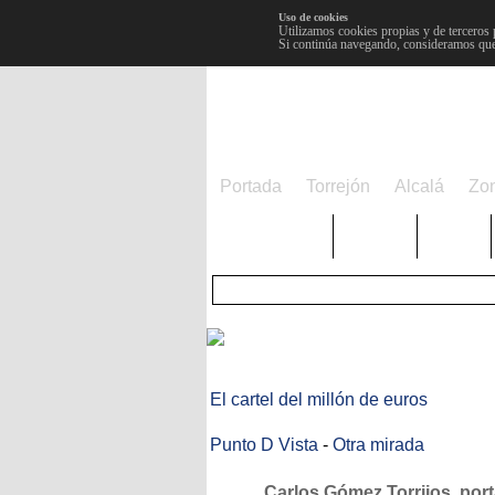
Uso de cookies
Utilizamos cookies propias y de terceros 
Si continúa navegando, consideramos que
Portada
Torrejón
Alcalá
Zo
TRENDING
Púnica
Metro
El cartel del millón de euros
Punto D Vista
-
Otra mirada
Carlos Gómez Torrijos, por