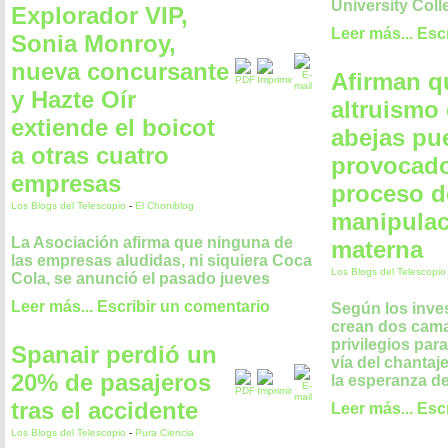
University Col
Explorador VIP,
Leer más...
Esc
Sonia Monroy,
nueva concursante
Afirman q
y Hazte Oír
altruismo 
extiende el boicot
abejas pu
a otras cuatro
provocado
empresas
proceso d
Los Blogs del Telescopio
-
El Choniblog
manipulac
La Asociación afirma que ninguna de
materna
las empresas aludidas, ni siquiera Coca
Los Blogs del Telescopi
Cola, se anunció el pasado jueves
Leer más...
Escribir un comentario
Según los inves
crean dos cama
privilegios para
Spanair perdió un
vía del chantaje,
20% de pasajeros
la esperanza d
tras el accidente
Leer más...
Esc
Los Blogs del Telescopio
-
Pura Ciencia