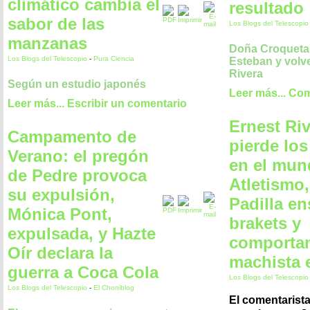
climático cambia el
resultado
sabor de las
Los Blogs del Telescopi
manzanas
Doña Croqueta
Los Blogs del Telescopio
-
Pura Ciencia
Esteban y volve
Rivera
Según un estudio japonés
Leer más...
Com
Leer más...
Escribir un comentario
Ernest Ri
Campamento de
pierde los
Verano: el pregón
en el mun
de Pedre provoca
Atletismo
su expulsión,
Padilla en
Mónica Pont,
brakets y
expulsada, y Hazte
comporta
Oír declara la
machista 
guerra a Coca Cola
Los Blogs del Telescopi
Los Blogs del Telescopio
-
El Choniblog
El comentarist