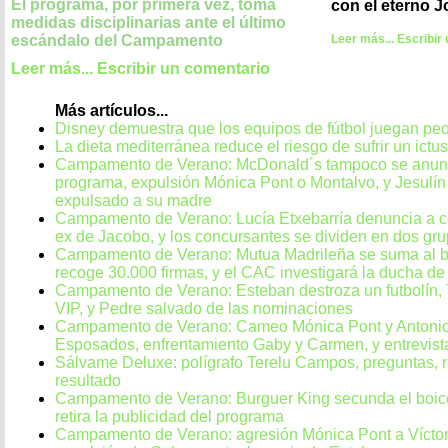
El programa, por primera vez, toma
con el eterno J
medidas disciplinarias ante el último
Leer más...
Escribir
escándalo del Campamento
Leer más...
Escribir un comentario
Más artículos...
Disney demuestra que los equipos de fútbol juegan peo
La dieta mediterránea reduce el riesgo de sufrir un ictus
Campamento de Verano: McDonald´s tampoco se anunc
programa, expulsión Mónica Pont o Montalvo, y Jesulí
expulsado a su madre
Campamento de Verano: Lucía Etxebarría denuncia a co
ex de Jacobo, y los concursantes se dividen en dos gr
Campamento de Verano: Mutua Madrileña se suma al bo
recoge 30.000 firmas, y el CAC investigará la ducha d
Campamento de Verano: Esteban destroza un futbolín, 
VIP, y Pedre salvado de las nominaciones
Campamento de Verano: Cameo Mónica Pont y Antonio
Esposados, enfrentamiento Gaby y Carmen, y entrevist
Sálvame Deluxe: polígrafo Terelu Campos, preguntas, 
resultado
Campamento de Verano: Burguer King secunda el boico
retira la publicidad del programa
Campamento de Verano: agresión Mónica Pont a Víctor