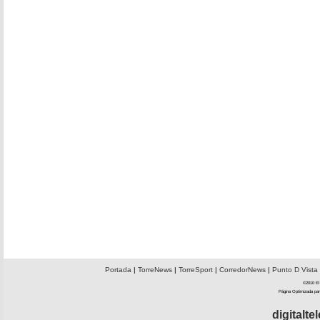
Portada
|
TorreNews
|
TorreSport
|
CorredorNews
|
Punto D Vista
©2010 El 
Página Optimizada par
digitalt