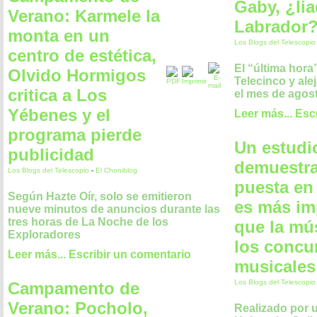
Gaby, ¿li
Verano: Karmele la
Labrador
monta en un
Los Blogs del Telescopi
centro de estética,
El “última hora
Olvido Hormigos
Telecinco y ale
critica a Los
el mes de agos
Yébenes y el
Leer más...
Esc
programa pierde
Un estudi
publicidad
demuestra
Los Blogs del Telescopio
-
El Choniblog
puesta en
Según Hazte Oír, solo se emitieron
es más im
nueve minutos de anuncios durante las
tres horas de La Noche de los
que la mú
Exploradores
los concu
Leer más...
Escribir un comentario
musicales
Los Blogs del Telescopi
Campamento de
Verano: Pocholo,
Realizado por 