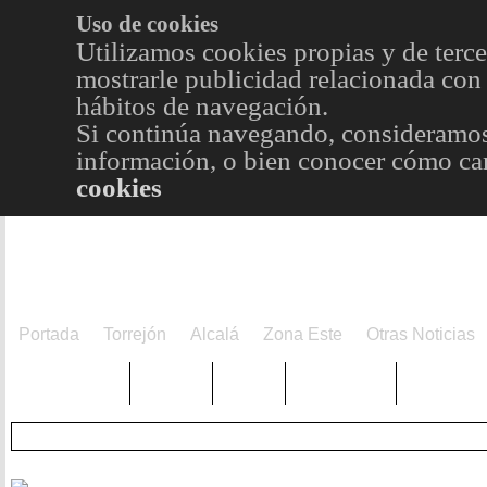
Uso de cookies
Utilizamos cookies propias y de terce
mostrarle publicidad relacionada con 
hábitos de navegación.
Si continúa navegando, consideramos
información, o bien conocer cómo cam
cookies
Portada
Torrejón
Alcalá
Zona Este
Otras Noticias
TRENDING
Púnica
Metro
Choniblog
MetroEst