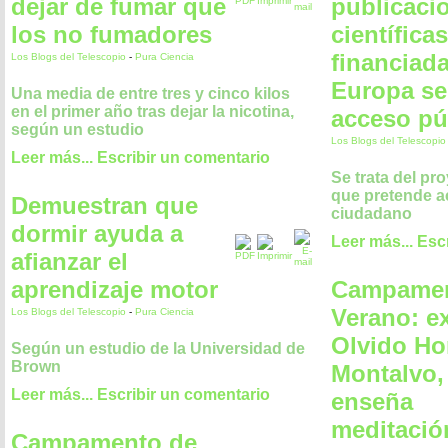
dejar de fumar que
publicaci
los no fumadores
científicas
financiad
Los Blogs del Telescopio
-
Pura Ciencia
Europa se
Una media de entre tres y cinco kilos
en el primer año tras dejar la nicotina,
acceso pú
según un estudio
Los Blogs del Telescopi
Leer más...
Escribir un comentario
Se trata del pr
que pretende ac
Demuestran que
ciudadano
dormir ayuda a
Leer más...
Esc
afianzar el
aprendizaje motor
Campamen
Verano: e
Los Blogs del Telescopio
-
Pura Ciencia
Olvido Ho
Según un estudio de la Universidad de
Brown
Montalvo,
Leer más...
Escribir un comentario
enseña
meditació
Campamento de