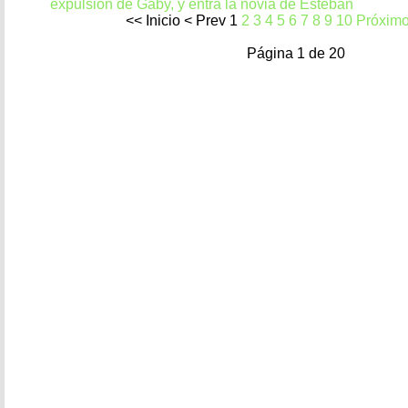
expulsión de Gaby, y entra la novia de Esteban
<<
Inicio
<
Prev
1
2
3
4
5
6
7
8
9
10
Próxim
Página 1 de 20