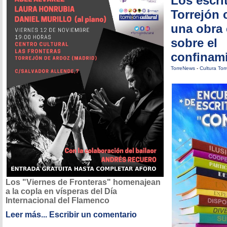
Los escri
Torrejón 
una obra 
sobre el
confinam
TorreNews
-
Cultura Tor
Los "Viernes de Fronteras" homenajean
a la copla en vísperas del Día
Internacional del Flamenco
Leer más...
Escribir un comentario