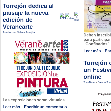
Torrejón dedica al
paisaje la nueva
edición de
Veranearte
TorreNews
-
Cultura Torrejón
Deben inscrib
para participar
“Confinados”
Leer más...
Esc
Torrejón 
un Festiva
online
TorreNews
-
Cultura Tor
Las exposiciones serán virtuales
Leer más...
Escribir un comentario