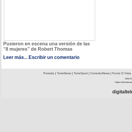
Pusieron en escena una versión de las
“8 mujeres” de Robert Thomas
Leer más...
Escribir un comentario
Portada
|
TorreNews
|
TorreSport
|
CorredorNews
|
Punto D Vista
©2010 El 
Página Optimizada par
digitalt