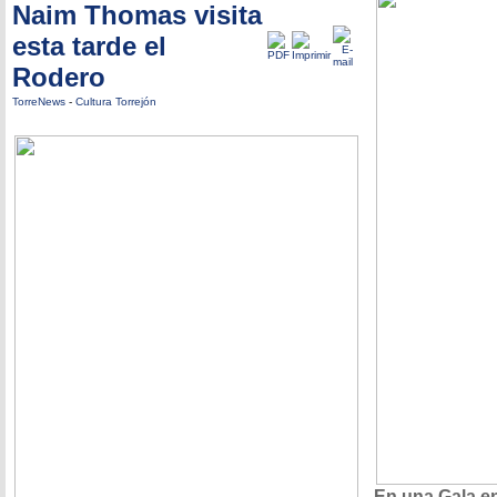
Naim Thomas visita
esta tarde el
Rodero
TorreNews
-
Cultura Torrejón
En una Gala en