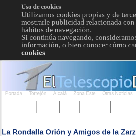
Uso de cookies
Utilizamos cookies propias y de terce
mostrarle publicidad relacionada con 
hábitos de navegación.
Si continúa navegando, consideramos
información, o bien conocer cómo cam
cookies
Portada
Torrejón
Alcalá
Zona Este
Otras Noticias
TRENDING
Púnica
Metro
Choniblog
MetroEst
La Rondalla Orión y Amigos de la Zarz