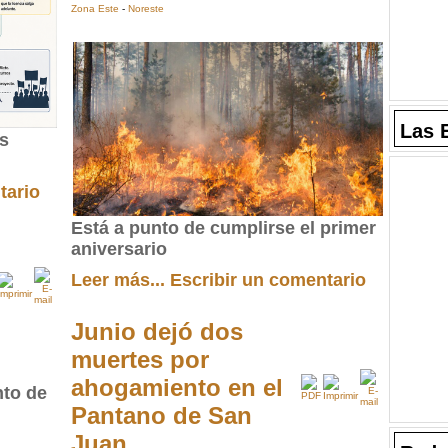
Zona Este
-
Noreste
Las 
os
tario
Está a punto de cumplirse el primer
aniversario
Leer más...
Escribir un comentario
Junio dejó dos
muertes por
ahogamiento en el
Pantano de San
Juan