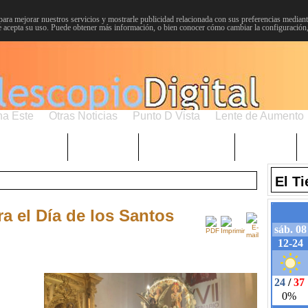
para mejorar nuestros servicios y mostrarle publicidad relacionada con sus preferencias mediante
 acepta su uso. Puede obtener más información, o bien conocer cómo cambiar la configuración
na Este
Otras Noticias
Punto D Vista
Lente de Aumento
Choniblog
MetroEste
Semana Santa
Sucesos
El T
a el Día de los Santos