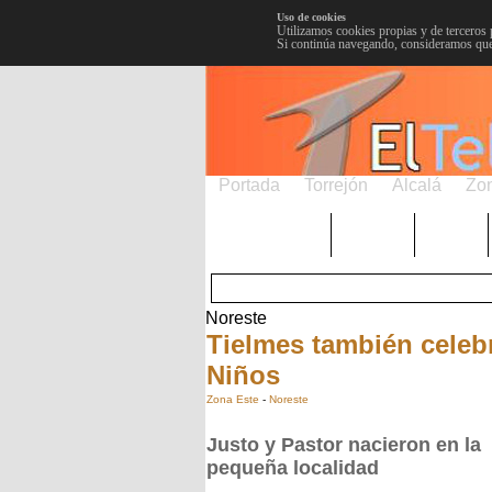
Uso de cookies
Utilizamos cookies propias y de terceros 
Si continúa navegando, consideramos que
Portada
Torrejón
Alcalá
Zo
TRENDING
Púnica
Metro
Noreste
Tielmes también celebr
Niños
Zona Este
-
Noreste
Justo y Pastor nacieron en la
pequeña localidad