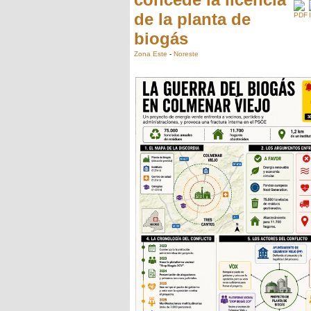
de la planta de
biogás
Zona Este
-
Noreste