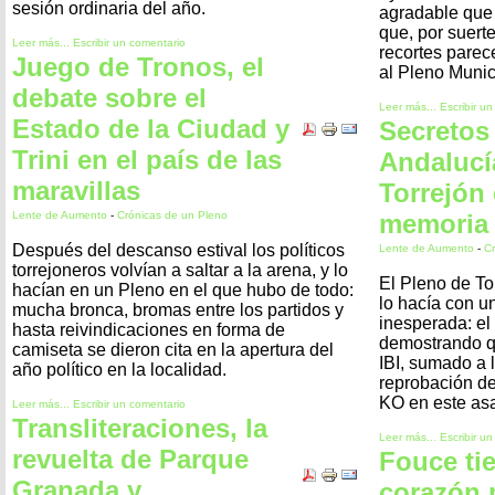
sesión ordinaria del año.
agradable que e
que, por suerte
Leer más...
Escribir un comentario
recortes parec
Juego de Tronos, el
al Pleno Munic
debate sobre el
Leer más...
Escribir u
Estado de la Ciudad y
Secretos 
Trini en el país de las
Andalucí
maravillas
Torrejón 
Lente de Aumento
-
Crónicas de un Pleno
memoria
Después del descanso estival los políticos
Lente de Aumento
-
Cr
torrejoneros volvían a saltar a la arena, y lo
El Pleno de Tor
hacían en un Pleno en el que hubo de todo:
lo hacía con u
mucha bronca, bromas entre los partidos y
inesperada: el
hasta reivindicaciones en forma de
demostrando q
camiseta se dieron cita en la apertura del
IBI, sumado a 
año político en la localidad.
reprobación de 
KO en este asa
Leer más...
Escribir un comentario
Transliteraciones, la
Leer más...
Escribir u
revuelta de Parque
Fouce tie
Granada y
corazón p