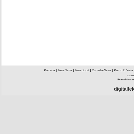
Portada
|
TorreNews
|
TorreSport
|
CorredorNews
|
Punto D Vista
©2010 El 
Página Optimizada par
digitalt