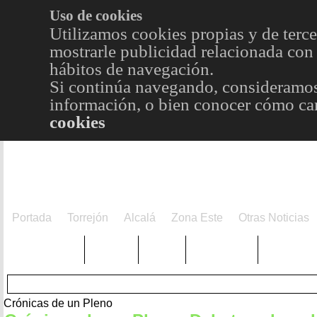
Uso de cookies
Utilizamos cookies propias y de terce
mostrarle publicidad relacionada con 
hábitos de navegación.
Si continúa navegando, consideramos
información, o bien conocer cómo cam
cookies
Portada
Torrejón
Alcalá
Zona Este
Otras Noticias
TRENDING
Púnica
Metro
Choniblog
MetroEst
Crónicas de un Pleno