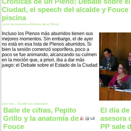
Crónicas de un Pleno: Debate sobre el
Ciudad, el speech del alcalde y Fouce s
piscina
Lente de Aumento
-
Crónicas de un Pleno
Incluso los Plenos más aburridos tienen sus
mejores momentos. Sin embargo, el de ayer
no está en esa lista de Plenos aburridos. Si
bien la sesión comenzó soporífera, poco a
poco se fue animando, alcanzando su culmen
en la moción que, a priori, iba a dar más
juego: el Debate sobre el Estado de la Ciudad
Leer más...
Escribir un comentario
Baile de cifras, Pepito
El día de 
Grillo y la anatomía de
asesora 
Fouce
PP sale d