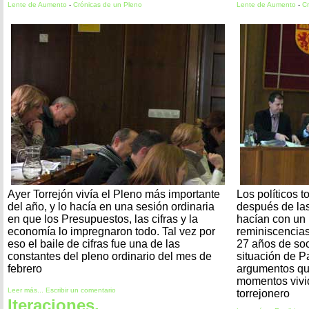
Lente de Aumento
-
Crónicas de un Pleno
Lente de Aumento
-
Cr
Ayer Torrejón vivía el Pleno más importante
Los políticos t
del año, y lo hacía en una sesión ordinaria
después de las
en que los Presupuestos, las cifras y la
hacían con un
economía lo impregnaron todo. Tal vez por
reminiscencias
eso el baile de cifras fue una de las
27 años de soc
constantes del pleno ordinario del mes de
situación de P
febrero
argumentos qu
momentos vivi
Leer más...
Escribir un comentario
torrejonero
Iteraciones,