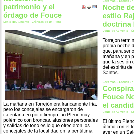
Leer más...
Escribir u
patrimonio y el
Noche de
órdago de Fouce
estilo Ra
Lente de Aumento
-
Crónicas de un Pleno
doctrina 
Lente de Aumento
-
Cr
Torrejón termi
propia noche d
que, para ser o
mañana y en p
que la sesión 
del espíritu de
Santos.
Leer más...
Escribir u
Conspira
Fouce No
el candi
La mañana en Torrejón era francamente fría,
pero los concejales se encargaron de
Lente de Aumento
-
Cr
calentarla en poco tiempo: un Pleno muy
polémico con broncas, alusiones personales
El último Pleno
y salidas de tono es lo que ofrecieron los
último con el f
concejales de la localidad en la penúltima
ayer en un Sa