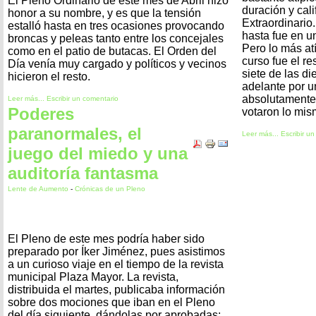
El Pleno Ordinario de este mes de Abril hizo
duración y cal
honor a su nombre, y es que la tensión
Extraordinario.
estalló hasta en tres ocasiones provocando
hasta fue en un
broncas y peleas tanto entre los concejales
Pero lo más at
como en el patio de butacas. El Orden del
curso fue el re
Día venía muy cargado y políticos y vecinos
siete de las d
hicieron el resto.
adelante por u
absolutamente
Leer más...
Escribir un comentario
Poderes
votaron lo mis
paranormales, el
Leer más...
Escribir u
juego del miedo y una
auditoría fantasma
Lente de Aumento
-
Crónicas de un Pleno
El Pleno de este mes podría haber sido
preparado por Íker Jiménez, pues asistimos
a un curioso viaje en el tiempo de la revista
municipal Plaza Mayor. La revista,
distribuida el martes, publicaba información
sobre dos mociones que iban en el Pleno
del día siguiente, dándolas por aprobadas: