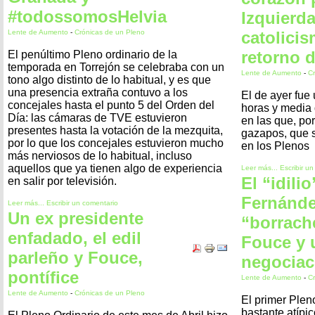
#todossomosHelvia
Izquierda
Lente de Aumento
-
Crónicas de un Pleno
catolicis
retorno 
El penúltimo Pleno ordinario de la
temporada en Torrejón se celebraba con un
Lente de Aumento
-
Cr
tono algo distinto de lo habitual, y es que
una presencia extraña contuvo a los
El de ayer fue
concejales hasta el punto 5 del Orden del
horas y media 
Día: las cámaras de TVE estuvieron
en las que, por
presentes hasta la votación de la mezquita,
gazapos, que 
por lo que los concejales estuvieron mucho
en los Plenos
más nerviosos de lo habitual, incluso
aquellos que ya tienen algo de experiencia
Leer más...
Escribir u
El “idili
en salir por televisión.
Fernánde
Leer más...
Escribir un comentario
Un ex presidente
“borrach
enfadado, el edil
Fouce y 
parleño y Fouce,
negociac
pontífice
Lente de Aumento
-
Cr
Lente de Aumento
-
Crónicas de un Pleno
El primer Plen
bastante atípi