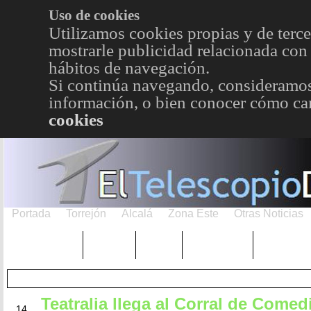
Uso de cookies
Utilizamos cookies propias y de terce
mostrarle publicidad relacionada con 
hábitos de navegación.
Si continúa navegando, consideramos
información, o bien conocer cómo cam
cookies
Portada
Torrejón
Alcalá
Zona Este
Otras Noticias
TRENDING
Púnica
Metro
Choniblog
MetroEst
Teatralia llega al Corral de Comed
MAR
14