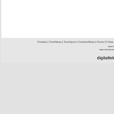
Portada
|
TorreNews
|
TorreSport
|
CorredorNews
|
Punto D Vista
©2010 El 
Página Optimizada par
digitalt