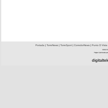
Portada
|
TorreNews
|
TorreSport
|
CorredorNews
|
Punto D Vista
©2010 El 
Página Optimizada par
digitalt