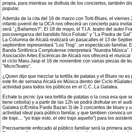
propia, para mientras se disfruta de los conciertos, también di
popular.
Además de la cita del 16 de marzo con Torti-Blues, el viernes 
infanto juvenil de la OCA nos ofrecerá un concierto para invit
será "¿Bailamos?". El 18 de mayo, el T.I.A. teatro del autor F
psicovenganza del bandido Nico Foliato" y "La Piedra de Sa
La Columna de Alcalá realizará un pasacalles el 13 de Septi
septiembre representará "Los Trog", un espectáculo familiar. E
Banda Sinfónica Complutense interpretará "Nuestra Música". E
Asociación Artes Escénicas de Alcalá nos ofrecerá el musical
el ciclo Maru-Jasp el 16 de noviembre con varias piezas de te
"MicroTeatro".
¿Quien dijo que mezclar la tortilla de patatas y el Blues no e
este fin de semana Alcalá es Música dentro del Ciclo #Galate
actividad para todos los públicos en el C.C. La Galatea.
Échate tu picnic (ya sea tortilla de patatas o la cosa esa que 
tiene cebolla) y a partir de las 12h se podrá disfrutar en el audi
Galatea (c/Emilia Pardo Bazan 3) de 3 conciertos de blues y
actividad ideal para público familar, y que tambien convoca 
de traje… “yo traje esto, el otro trajo aquello”) para los asistent
Precisamente enfocado al público familiar será la primera act