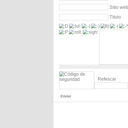
Sitio we
Título
Refescar
Enviar