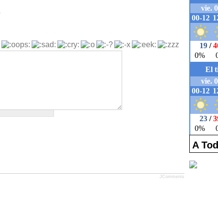
b
A Tod
JComments