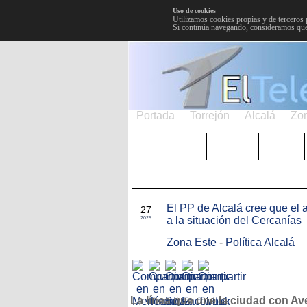
Uso de cookies
Utilizamos cookies propias y de terceros 
Si continúa navegando, consideramos que
Portada
Torrejón
Alcalá
Zo
TRENDING
Púnica
Metro
ENE
El PP de Alcalá cree que el 
27
a la situación del Cercanías
2025
Zona Este
-
Política Alcalá
La línea que une la ciudad con Av