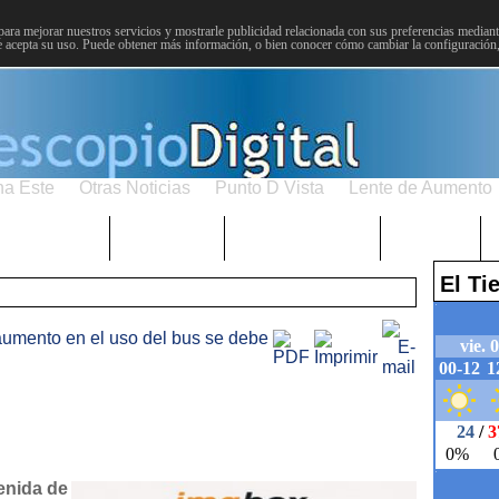
para mejorar nuestros servicios y mostrarle publicidad relacionada con sus preferencias mediante
 acepta su uso. Puede obtener más información, o bien conocer cómo cambiar la configuración
na Este
Otras Noticias
Punto D Vista
Lente de Aumento
Choniblog
MetroEste
Semana Santa
Sucesos
El T
aumento en el uso del bus se debe
enida de