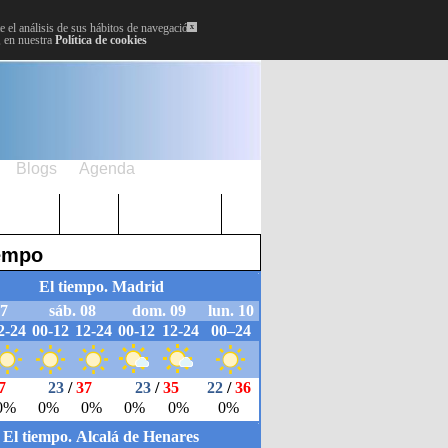
 el análisis de sus hábitos de navegación.
x
, en nuestra
Política de cookies
Blogs
Agenda
Plenos
Paro
Cervantes
iempo