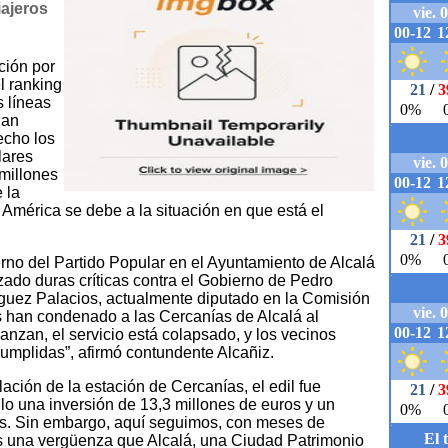
ajeros
ción por
l ranking
s líneas
han
echo los
lares
 millones
 la
mérica se debe a la situación en que está el
rno del Partido Popular en el Ayuntamiento de Alcalá
zado duras críticas contra el Gobierno de Pedro
íguez Palacios, actualmente diputado en la Comisión
s han condenado a las Cercanías de Alcalá al
nzan, el servicio está colapsado, y los vecinos
umplidas”, afirmó contundente Alcañiz.
ación de la estación de Cercanías, el edil fue
llo una inversión de 13,3 millones de euros y un
s. Sin embargo, aquí seguimos, con meses de
 Es una vergüenza que Alcalá, una Ciudad Patrimonio