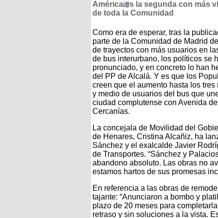
América es la segunda con más vi
de toda la Comunidad
Como era de esperar, tras la publica
parte de la Comunidad de Madrid de
de trayectos con más usuarios en la
de bus interurbano, los políticos se 
pronunciado, y en concreto lo han h
del PP de Alcalá. Y es que los Popu
creen que el aumento hasta los tres
y medio de usuarios del bus que une
ciudad complutense con Avenida de A
Cercanías.
La concejala de Movilidad del Gobie
de Henares, Cristina Alcañiz, ha lan
Sánchez y el exalcalde Javier Rodr
de Transportes. “Sánchez y Palacio
abandono absoluto. Las obras no ava
estamos hartos de sus promesas inc
En referencia a las obras de remodel
tajante: “Anunciaron a bombo y plati
plazo de 20 meses para completarla
retraso y sin soluciones a la vista.