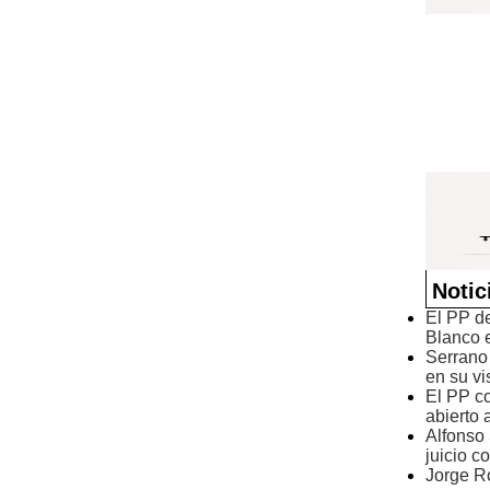
Notic
El PP d
Blanco e
Serrano
en su vi
El PP co
abierto
Alfonso 
juicio c
Jorge Ro