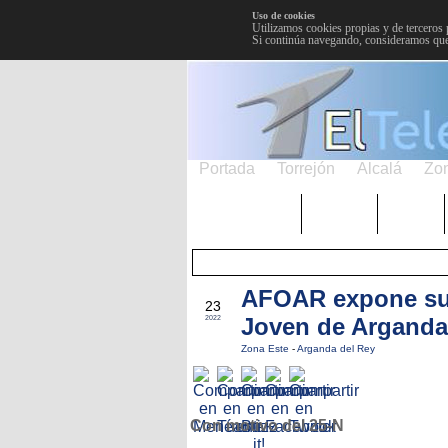
Uso de cookies
Utilizamos cookies propias y de terceros 
Si continúa navegando, consideramos que
Portada
Torrejón
Alcalá
Zo
TRENDING
Púnica
Metro
AFOAR expone sus
NOV
23
Joven de Arganda
2022
Zona Este
-
Arganda del Rey
Con motivo del 25-N