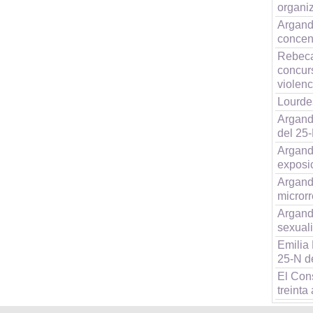
organiz
Arganda
concen
Rebeca
concurs
violen
Lourdes
Argand
del 25
Argand
exposi
Argand
microrr
Arganda
sexual
Emilia
25-N d
El Con
treinta