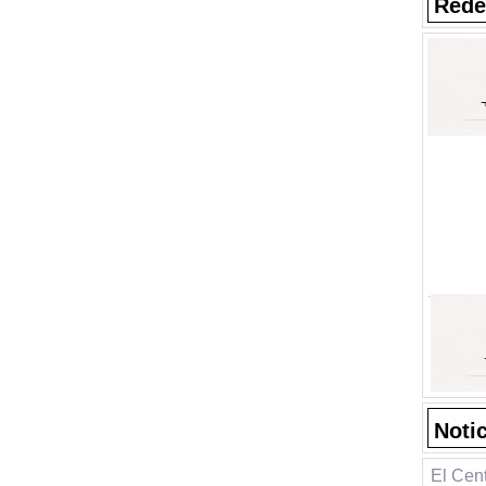
Rede
Noti
El Cen