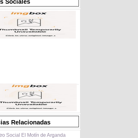
s Sociales
cias Relacionadas
tro Social El Motín de Arganda