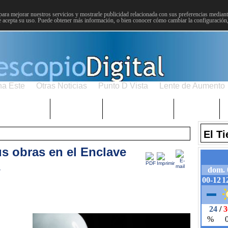
para mejorar nuestros servicios y mostrarle publicidad relacionada con sus preferencias mediante
 acepta su uso. Puede obtener más información, o bien conocer cómo cambiar la configuración
na Este
Otras Noticias
Punto D Vista
Lente de Aumento
Choniblog
MetroEste
Semana Santa
Sucesos
El T
 obras en el Enclave