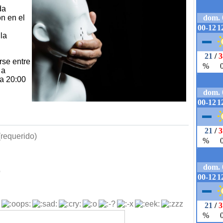
da
n en el
 la
rse entre
 a
 a 20:00
requerido)
b