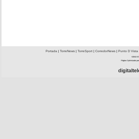
Portada
|
TorreNews
|
TorreSport
|
CorredorNews
|
Punto D Vista
©2010 El 
Página Optimizada par
digitalt