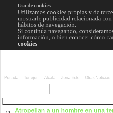
Uso de cookies
Utilizamos cookies propias y de terce
mostrarle publicidad relacionada con 
hábitos de navegación.
Si continúa navegando, consideramos
información, o bien conocer cómo cam
cookies
Portada
Torrejón
Alcalá
Zona Este
Otras Noticias
TRENDING
Púnica
Metro
Choniblog
MetroEst
Atropellan a un hombre en una te
AGO
13