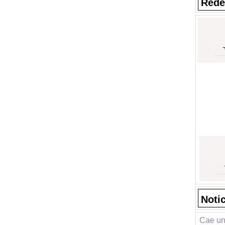
Rede
Noti
Cae un