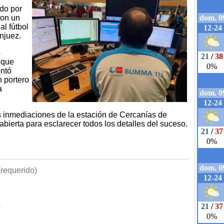
do por
con un
al fútbol
njuez.
o
, que
entó
n portero
a
as inmediaciones de la estación de Cercanías de
abierta para esclarecer todos los detalles del suceso.
requerido)
b