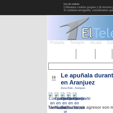
Uso de cookies
Utilizamos cookies propias y de terceros 
Si continúa navegando, consideramos que
Portada
Torrejón
Alcalá
Zo
TRENDING
Púnica
Metro
Le apuñala durant
ABR
16
en Aranjuez
2026
Zona Este
-
Aranjuez
Tanto víctima como agresor son 