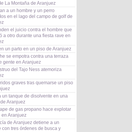
 de La Montaña de Aranjuez
an a un hombre y un perro
os en el lago del campo de golf de
ez
den el juicio contra el hombre que
 a otro durante una fiesta rave en
ez
en un parto en un piso de Aranjuez
he se empotra contra una terraza
de gente en Aranjuez
struo del Tajo Ness atemoriza
ez
ridos graves tras quemarse un piso
njuez
a un tanque de disolvente en una
 de Aranjuez
ape de gas propano hace explotar
o en Aranjuez
cía de Aranjuez detiene a un
 con tres órdenes de busca y