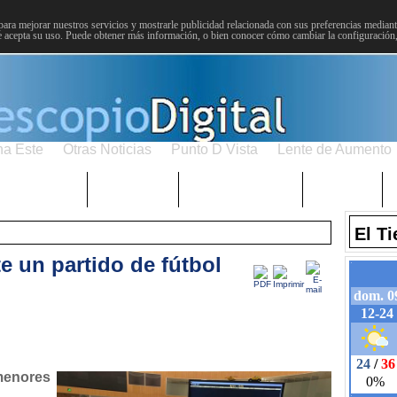
para mejorar nuestros servicios y mostrarle publicidad relacionada con sus preferencias mediante
 acepta su uso. Puede obtener más información, o bien conocer cómo cambiar la configuración
na Este
Otras Noticias
Punto D Vista
Lente de Aumento
Choniblog
MetroEste
Semana Santa
Sucesos
El T
e un partido de fútbol
menores