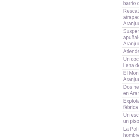
barrio
Rescat
atrapad
Aranju
Suspen
apuñaló
Aranju
Atiend
Un coc
llena 
El Mon
Aranju
Dos he
en Ara
Explot
fábrica
Un esc
un pis
La Poli
hombre