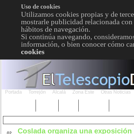
Uso de cookies
Utilizamos cookies propias y de terce
mostrarle publicidad relacionada con 
hábitos de navegación.
Si continúa navegando, consideramos
información, o bien conocer cómo cam
cookies
Portada
Torrejón
Alcalá
Zona Este
Otras Noticias
TRENDING
Púnica
Metro
Choniblog
MetroEst
Coslada organiza una exposición
JUN
02