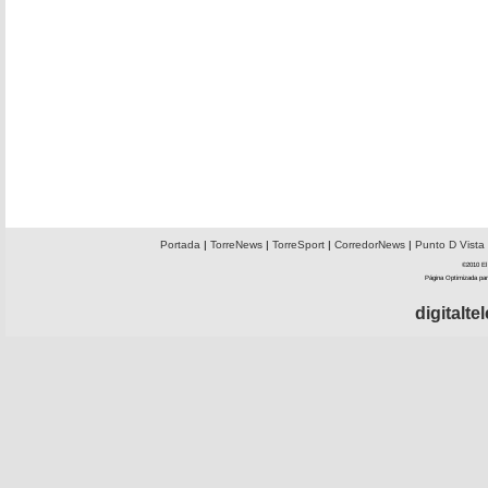
Portada
|
TorreNews
|
TorreSport
|
CorredorNews
|
Punto D Vista
©2010 El 
Página Optimizada par
digitalt