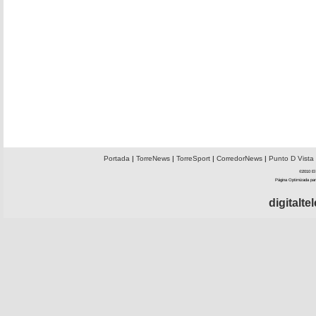
Portada
|
TorreNews
|
TorreSport
|
CorredorNews
|
Punto D Vista
©2010 El 
Página Optimizada par
digitalt