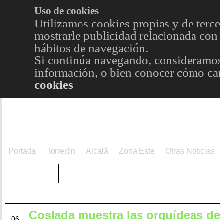
Uso de cookies
Utilizamos cookies propias y de terce
mostrarle publicidad relacionada con 
hábitos de navegación.
Si continúa navegando, consideramos
información, o bien conocer cómo cam
cookies
Portada
Torrejón
Alcalá
Zona Este
Otras Noticias
TRENDING
Púnica
Metro
Choniblog
MetroEst
Coslada muestra las orquídeas de
JUL
06