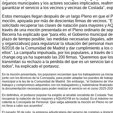
órganos municipales y los actores sociales implicados, reaf
garantizar el servicio a los vecinos y vecinas de Coslada", ex
Estos mensajes llegan después de un largo Pleno en que el 
moción, apoyada por más de doscientas firmas de vecinos. "E
solicitado recuperar las clases de natación para mayores y
través de una moción presentada en el Pleno ordinario de sep
Becerra ha explicado que “para ello, el Gobierno municipal d
plazo de tiempo posible, las medidas necesarias (legales, adm
y organizativas) para regularizar la situación del personal mu
6/2016 de la Comunidad de Madrid y dar cumplimiento a los 
ellos”. La campaña impulsada, por los populares, a través de l
change.org ya ha superado las 200 firmas. “Queremos que los 
transmitan su rechazo a la perdida del que es un servicio ta
todos”, ha explicado el portavoz.
En la moción presentada, los populares recuerdan que los trabajadores ya inici
junto con los técnicos de la Concejalía, para poder adaptar los puestos de trabaj
municipal a la ley de la Comunidad de Madrid. Sin embargo, “el Gobierno de Viver
trabajos y compromisos adquiridos con los trabajadores y, habiéndose finalizado
la documentación necesaria para poder realizar el servicio en el curso 2025-202
En definitiva, el portavoz popular ha exigido al alcalde socialista de Coslada “ha
recuperar la natación de los mayores y AQUAGYM en la ciudad. Es el máximo re
ostenta la Concejalía de Personal. Que salga adelante la moción en Pleno no sir
no lleva a cabo sus acuerdos”.
El pasado 30 de julio, la empresa adjudicataria del servicio de comidas a domicil