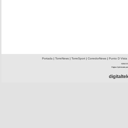
Portada
|
TorreNews
|
TorreSport
|
CorredorNews
|
Punto D Vista
©2010 El 
Página Optimizada par
digitalt