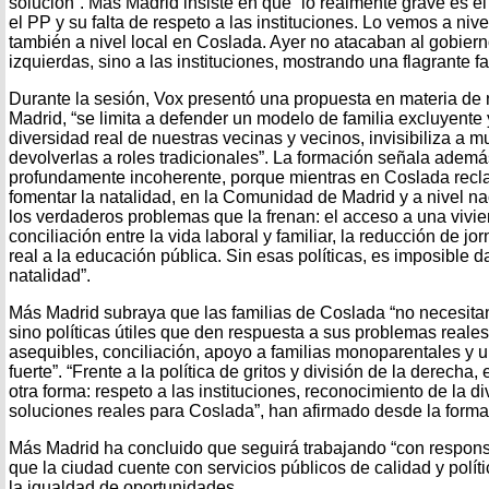
solución”. Más Madrid insiste en que “lo realmente grave es 
el PP y su falta de respeto a las instituciones. Lo vemos a niv
también a nivel local en Coslada. Ayer no atacaban al gobiern
izquierdas, sino a las instituciones, mostrando una flagrante fa
Durante la sesión, Vox presentó una propuesta en materia de
Madrid, “se limita a defender un modelo de familia excluyente 
diversidad real de nuestras vecinas y vecinos, invisibiliza a
devolverlas a roles tradicionales”. La formación señala ademá
profundamente incoherente, porque mientras en Coslada rec
fomentar la natalidad, en la Comunidad de Madrid y a nivel na
los verdaderos problemas que la frenan: el acceso a una vivien
conciliación entre la vida laboral y familiar, la reducción de j
real a la educación pública. Sin esas políticas, es imposible da
natalidad”.
Más Madrid subraya que las familias de Coslada “no necesita
sino políticas útiles que den respuesta a sus problemas reales
asequibles, conciliación, apoyo a familias monoparentales y 
fuerte”. “Frente a la política de gritos y división de la derec
otra forma: respeto a las instituciones, reconocimiento de la di
soluciones reales para Coslada”, han afirmado desde la forma
Más Madrid ha concluido que seguirá trabajando “con respons
que la ciudad cuente con servicios públicos de calidad y polít
la igualdad de oportunidades.