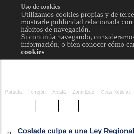
Uso de cookies
Utilizamos cookies propias y de terce
mostrarle publicidad relacionada con 
hábitos de navegación.
Si continúa navegando, consideramos
información, o bien conocer cómo cam
cookies
Portada
Torrejón
Alcalá
Zona Este
Otras Noticias
TRENDING
Púnica
Metro
Choniblog
MetroEst
Coslada culpa a una Ley Regional
SEP
21