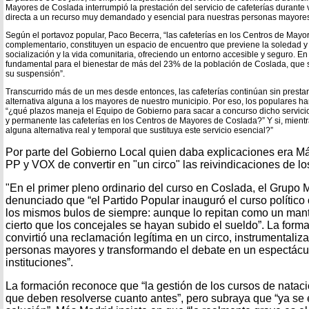
Mayores de Coslada interrumpió la prestación del servicio de cafeterías durante
directa a un recurso muy demandado y esencial para nuestras personas mayore
Según el portavoz popular, Paco Becerra, “las cafeterías en los Centros de Mayo
complementario, constituyen un espacio de encuentro que previene la soledad y e
socialización y la vida comunitaria, ofreciendo un entorno accesible y seguro. En
fundamental para el bienestar de más del 23% de la población de Coslada, que
su suspensión”.
Transcurrido más de un mes desde entonces, las cafeterías continúan sin prestar 
alternativa alguna a los mayores de nuestro municipio. Por eso, los populares h
“¿qué plazos maneja el Equipo de Gobierno para sacar a concurso dicho servici
y permanente las cafeterías en los Centros de Mayores de Coslada?” Y si, mientras
alguna alternativa real y temporal que sustituya este servicio esencial?”
Por parte del Gobierno Local quien daba explicaciones era M
PP y VOX de convertir en "un circo" las reivindicaciones de l
"En el primer pleno ordinario del curso en Coslada, el Grupo
denunciado que “el Partido Popular inauguró el curso político
los mismos bulos de siempre: aunque lo repitan como un mantr
cierto que los concejales se hayan subido el sueldo”. La for
convirtió una reclamación legítima en un circo, instrumentaliz
personas mayores y transformando el debate en un espectácu
instituciones”.
La formación reconoce que “la gestión de los cursos de nataci
que deben resolverse cuanto antes”, pero subraya que “ya se 