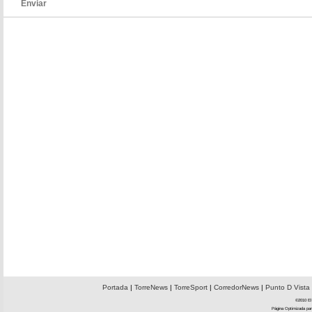
Enviar
Portada
|
TorreNews
|
TorreSport
|
CorredorNews
|
Punto D Vista
©2010 El 
Página Optimizada par