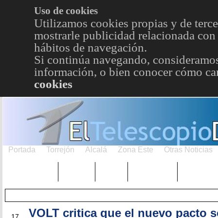
Uso de cookies
Utilizamos cookies propias y de terce
mostrarle publicidad relacionada con 
hábitos de navegación.
Si continúa navegando, consideramos
información, o bien conocer cómo cam
cookies
Portada
Torrejón
Alcalá
Zona Este
Otras Noticias
TRENDING
Púnica
Metro
Choniblog
MetroEst
VOLT critica que el nuevo pacto 
SEP
17