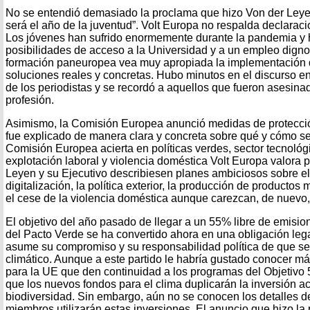
No se entendió demasiado la proclama que hizo Von der Ley
será el año de la juventud”. Volt Europa no respalda declaraci
Los jóvenes han sufrido enormemente durante la pandemia y h
posibilidades de acceso a la Universidad y a un empleo digno
formación paneuropea vea muy apropiada la implementación
soluciones reales y concretas. Hubo minutos en el discurso en
de los periodistas y se recordó a aquellos que fueron asesina
profesión.
Asimismo, la Comisión Europea anunció medidas de protecció
fue explicado de manera clara y concreta sobre qué y cómo se
Comisión Europea acierta en políticas verdes, sector tecnológic
explotación laboral y violencia doméstica Volt Europa valora 
Leyen y su Ejecutivo describiesen planes ambiciosos sobre el 
digitalización, la política exterior, la producción de productos
el cese de la violencia doméstica aunque carezcan, de nuevo,
El objetivo del año pasado de llegar a un 55% libre de emisi
del Pacto Verde se ha convertido ahora en una obligación lega
asume su compromiso y su responsabilidad política de que se 
climático. Aunque a este partido le habría gustado conocer má
para la UE que den continuidad a los programas del Objetivo 
que los nuevos fondos para el clima duplicarán la inversión ac
biodiversidad. Sin embargo, aún no se conocen los detalles 
miembros utilizarán estas inversiones. El anuncio que hizo la