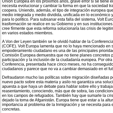
Unión Europea en los próximos años, grave error si se tiene 
necesita evolucionar y cambiar la forma en que la sociedad trab
coopera. Uniendo, además, el tipo de integración europea que
medio integrada y medio dividida, unificada en lo económico
para lo político. Para subsanar esta falla del sistema, Volt E
trasformación se realice en su Gobierno y en sus instituciones
cree fírmente que esta reforma solucionaría las crisis de legit
en varios estados miembros.
A Von der Leyen también se le olvidó hablar de la Conferenci
(COFE). Volt Europa lamenta que no lo haya mencionado en s
empoderamiento ciudadano es una de las principales prioridad
Comisión Europea demuestra que no tiene planes concretos p
participación y la inclusión de la ciudadanía europea. Por otra 
Conferencia, presentada hace cinco meses, no ha conseguido 
ciudadanos y parece que no va a cambiar demasiado en el fut
Defraudaron mucho las políticas sobre migración diseñadas p
nuevo pacto sobre esta materia y asilo no garantiza una soluci
apuesta a que haya un debate para hablar sobre ello y trabajar
reasentamiento, conociendo, más que de sobra, las condici
en los campos de refugiados. También hay que sumarle la cris
dejado la toma de Afganistán. Europa tiene que estar a la altu
importancia al problema de la Inmigración y se necesita para 
concretas.