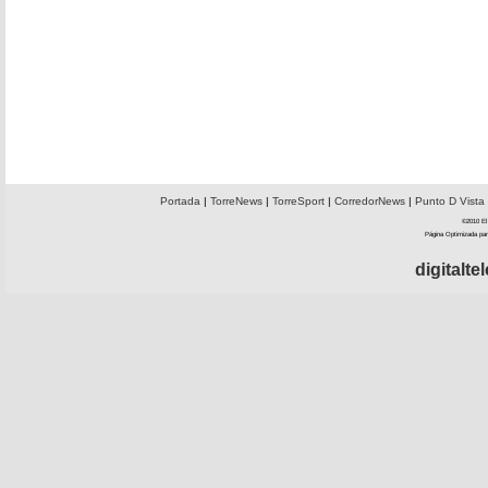
Portada
|
TorreNews
|
TorreSport
|
CorredorNews
|
Punto D Vista
©2010 El 
Página Optimizada par
digitalt