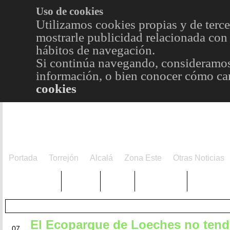
Uso de cookies
Utilizamos cookies propias y de terce
mostrarle publicidad relacionada con 
hábitos de navegación.
Si continúa navegando, consideramos
información, o bien conocer cómo cam
cookies
Portada
Torrejón
Alcalá
Zona Este
Otras Noticias
TRENDING
Púnica
Metro
Choniblog
MetroEst
El Ecoparque de Loeches no tend
MAY
07