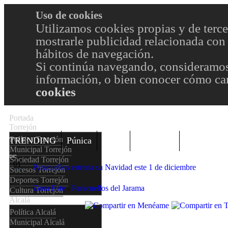
Uso de cookies
Utilizamos cookies propias y de terce
mostrarle publicidad relacionada con 
hábitos de navegación.
Si continúa navegando, consideramos
información, o bien conocer cómo cam
cookies
Portada
Torrejón
Política Torrejón
TRENDING
Púnica
Metro
Choniblog
MetroEste
Municipal Torrejón
DIC
Sociedad Torrejón
01
Paracuellos estrena su Navidad este 1 de diciembre
Sucesos Torrejón
2024
Deportes Torrejón
Zona Este
-
Paracuellos del Jarama
Cultura Torrejón
Alcalá
Política Alcalá
Municipal Alcalá