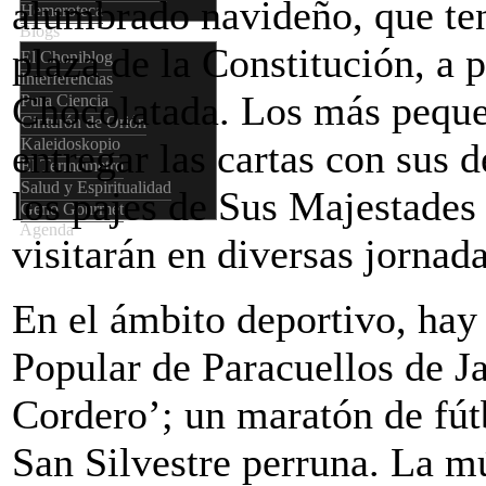
alumbrado navideño, que ten
Hemeroteca
Blogs
plaza de la Constitución, a p
El Choniblog
Interferencias
Chocolatada. Los más pequeñ
Pura Ciencia
Cinturón de Orión
Kaleidoskopio
entregar las cartas con sus 
El Termómetro
Salud y Espiritualidad
los pajes de Sus Majestade
Geno Gourmet
Agenda
visitarán en diversas jornada
En el ámbito deportivo, hay 
Popular de Paracuellos de Ja
Cordero’; un maratón de fút
San Silvestre perruna. La m