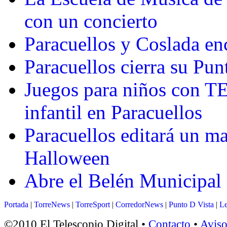
con un concierto
Paracuellos y Coslada en
Paracuellos cierra su Pu
Juegos para niños con T
infantil en Paracuellos
Paracuellos editará un ma
Halloween
Abre el Belén Municipal 
Portada
|
TorreNews
|
TorreSport
|
CorredorNews
|
Punto D Vista
|
Le
©2010 El Telescopio Digital •
Contacto
•
Aviso