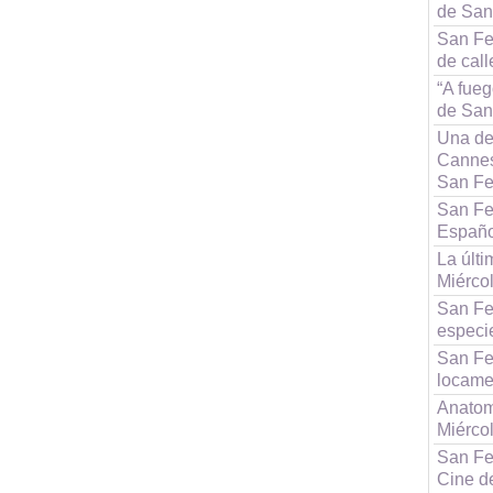
de San
San Fe
de cal
“A fueg
de San
Una de
Cannes
San Fe
San Fe
Españo
La últi
Miérco
San Fe
especi
San Fe
locame
Anatom
Miérco
San Fe
Cine d