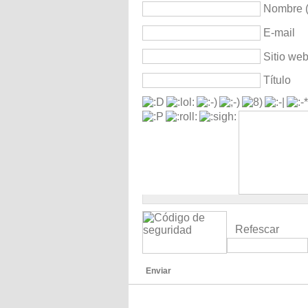
Nombre (
E-mail
Sitio we
Título
Refescar
Enviar