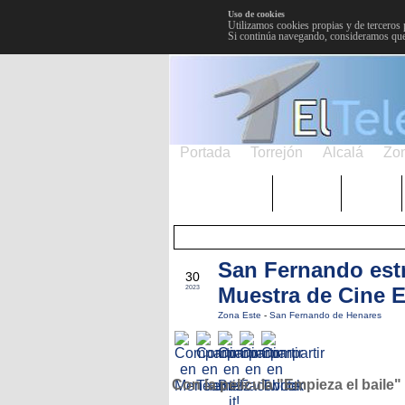
Uso de cookies
Utilizamos cookies propias y de terceros 
Si continúa navegando, consideramos que
Portada
Torrejón
Alcalá
Zo
TRENDING
Púnica
Metro
San Fernando estr
NOV
30
Muestra de Cine 
2023
Zona Este
-
San Fernando de Henares
Con la película "Empieza el baile"