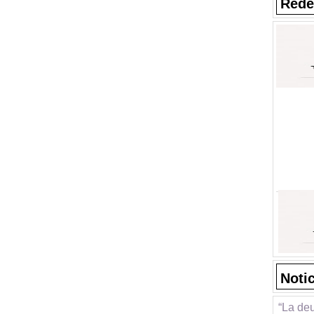
Rede
Noti
“La deu