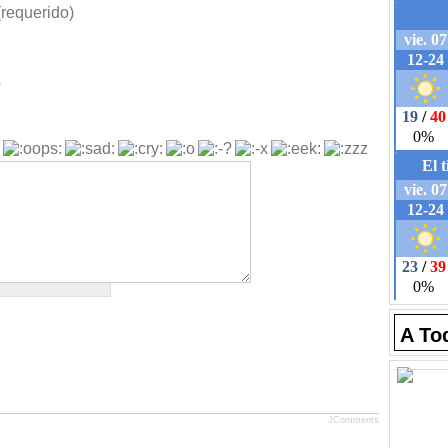
requerido)
b
A To
JComments