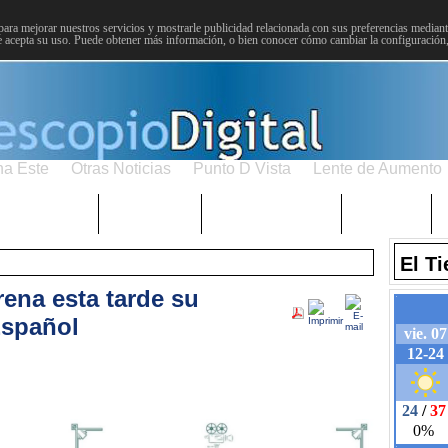
para mejorar nuestros servicios y mostrarle publicidad relacionada con sus preferencias mediante
 acepta su uso. Puede obtener más información, o bien conocer cómo cambiar la configuración
na Este
Otras Noticias
Punto D Vista
Lente de Aumento
Choniblog
MetroEste
Semana Santa
Sucesos
El T
ena esta tarde su
Español