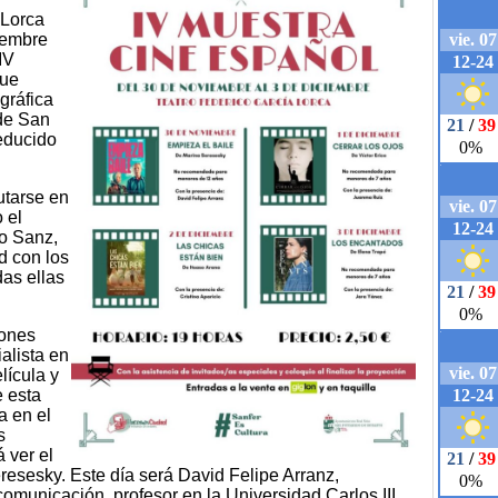
 Lorca
iembre
IV
que
gráfica
 de San
educido
utarse en
 el
lo Sanz,
d con los
das ellas
iones
alista en
lícula y
e esta
a en el
s
 ver el
eresesky. Este día será David Felipe Arranz,
 comunicación, profesor en la Universidad Carlos III