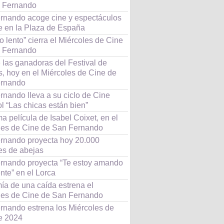
 Fernando
rnando acoge cine y espectáculos
le en la Plaza de España
o lento” cierra el Miércoles de Cine
 Fernando
 las ganadoras del Festival de
, hoy en el Miércoles de Cine de
rnando
rnando lleva a su ciclo de Cine
l “Las chicas están bien”
ma película de Isabel Coixet, en el
les de Cine de San Fernando
rnando proyecta hoy 20.000
es de abejas
rnando proyecta “Te estoy amando
nte” en el Lorca
ía de una caída estrena el
les de Cine de San Fernando
rnando estrena los Miércoles de
e 2024