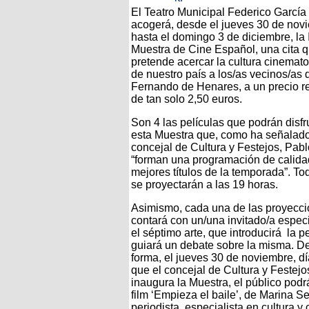
El Teatro Municipal Federico García
acogerá, desde el jueves 30 de nov
hasta el domingo 3 de diciembre, la 
Muestra de Cine Español, una cita 
pretende acercar la cultura cinemato
de nuestro país a los/as vecinos/as
Fernando de Henares, a un precio r
de tan solo 2,50 euros.
Son 4 las películas que podrán disfr
esta Muestra que, como ha señalado
concejal de Cultura y Festejos, Pab
“forman una programación de calida
mejores títulos de la temporada”. To
se proyectarán a las 19 horas.
Asimismo, cada una de las proyecc
contará con un/una invitado/a especi
el séptimo arte, que introducirá la pe
guiará un debate sobre la misma. D
forma, el jueves 30 de noviembre, dí
que el concejal de Cultura y Festejo
inaugura la Muestra, el público podrá
film ‘Empieza el baile’, de Marina S
periodista, especialista en cultura y