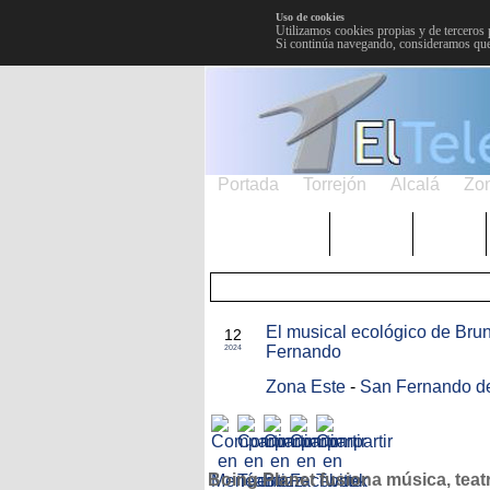
Uso de cookies
Utilizamos cookies propias y de terceros 
Si continúa navegando, consideramos que
Portada
Torrejón
Alcalá
Zo
TRENDING
Púnica
Metro
ABR
El musical ecológico de Brun
12
Fernando
2024
Zona Este
-
San Fernando d
Boing Planet fusiona música, teat