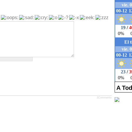
A Tod
JComments