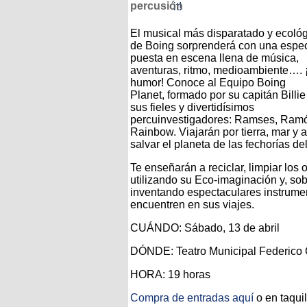
percusión
El musical más disparatado y ecoló
de Boing sorprenderá con una espec
puesta en escena llena de música,
aventuras, ritmo, medioambiente….
humor! Conoce al Equipo Boing
Planet, formado por su capitán Billi
sus fieles y divertidísimos
percuinvestigadores: Ramses, Ram
Rainbow. Viajarán por tierra, mar y 
salvar el planeta de las fechorías del
Te enseñarán a reciclar, limpiar los
utilizando su Eco-imaginación y, so
inventando espectaculares instrume
encuentren en sus viajes.
CUÁNDO: Sábado, 13 de abril
DÓNDE: Teatro Municipal Federico 
HORA: 19 horas
Compra de entradas aquí
o en taquil