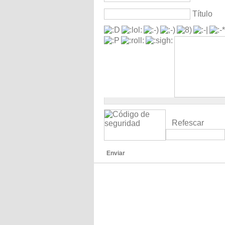
Título
Refescar
Enviar