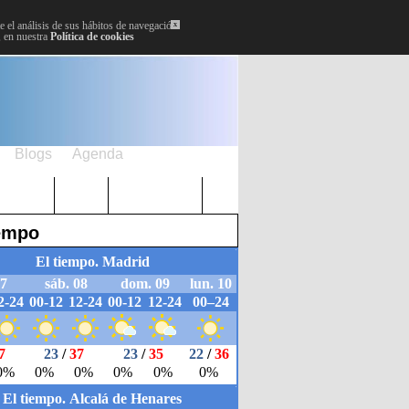
 el análisis de sus hábitos de navegación.
x
, en nuestra
Política de cookies
Blogs
Agenda
Plenos
Paro
Cervantes
iempo