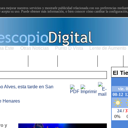
para mejorar nuestros servicios y mostrarle publicidad relacionada con sus preferencias mediante
 acepta su uso. Puede obtener más información, o bien conocer cómo cambiar la configuración
na Este
Otras Noticias
Punto D Vista
Lente de Aumento
Choniblog
MetroEste
Semana Santa
Sucesos
El T
o Alves, esta tarde en San
e Henares
ro y