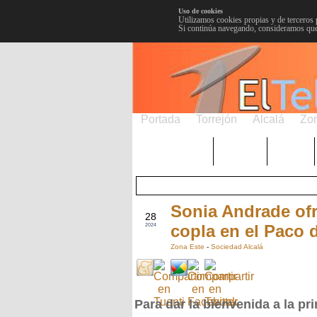
Uso de cookies
Utilizamos cookies propias y de terceros 
Si continúa navegando, consideramos que
Portada
Torrejón
Alcalá
Zo
TRENDING
Púnica
Metro
Sonia Andrade ofr
MAR
28
copla en el Paco 
2024
Zona Este
-
Sociedad Alcalá
Para dar la bienvenida a la pr