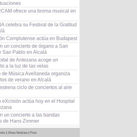
ctuaciones
CAM ofrece una broma musical en
 celebra su Festival de la Gratitud
alá
eón Complutense actúa en Budapest
n un concierto de órgano a San
y San Pablo en Alcalá
pital de Antezana acoge un
to a la luz de las velas
b de Música Avellaneda organiza
tos de verano en Alcalá
estrena ciclo de conciertos al aire
 eXcisión actúa hoy en el Hospital
ezana
n un concierto a las bandas
s de Hans Zimmer
olor
|
Otras Noticias
|
Foro