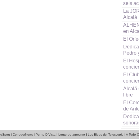
seis a
La JOR
Alcalá
ALHENA
en Alc
El Orf
Dedica
Pedro 
El Hos
concier
El Clu
concier
Alcalá 
libre
El Coro
de Ant
Dedica
sonora
reSport
|
CorredorNews
|
Punto D Vista
|
Lente de aumento
|
Los Blogs del Telescopio
|
A Todo C