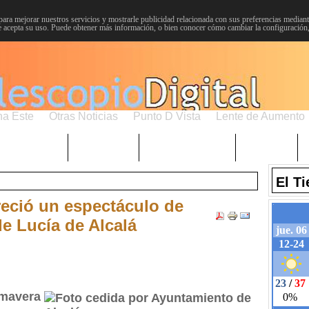
para mejorar nuestros servicios y mostrarle publicidad relacionada con sus preferencias mediante
 acepta su uso. Puede obtener más información, o bien conocer cómo cambiar la configuración
na Este
Otras Noticias
Punto D Vista
Lente de Aumento
Choniblog
MetroEste
Semana Santa
Sucesos
El T
eció un espectáculo de
de Lucía de Alcalá
imavera