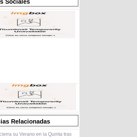
s Sociales
cias Relacionadas
cierra su Verano en la Quinta tras