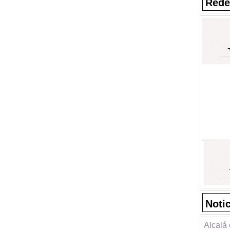
Rede
Noti
Alcalá 