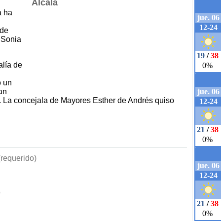
a ha
 de
a Sonia
alía de
o un
han
. La concejala de Mayores Esther de Andrés quiso
requerido)
b