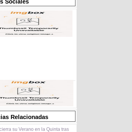
s Sociales
cias Relacionadas
cierra su Verano en la Quinta tras