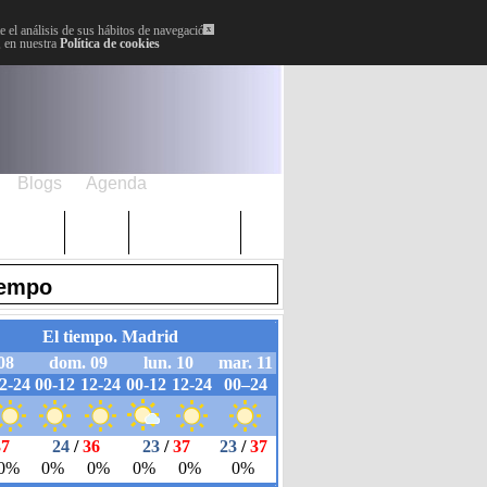
 el análisis de sus hábitos de navegación.
x
, en nuestra
Política de cookies
Blogs
Agenda
Plenos
Paro
Cervantes
iempo