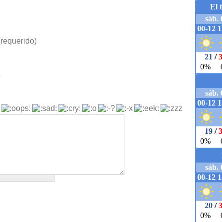
requerido)
b