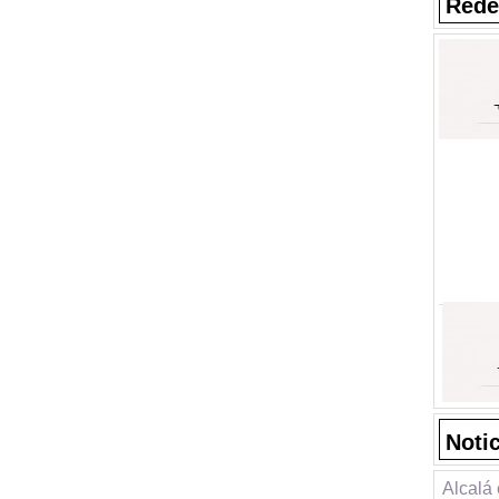
Rede
Noti
Alcalá 