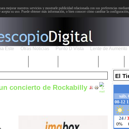
para mejorar nuestros servicios y mostrarle publicidad relacionada con sus preferencias mediante
 acepta su uso. Puede obtener más información, o bien conocer cómo cambiar la configuración
na Este
Otras Noticias
Punto D Vista
Lente de Aumento
Choniblog
MetroEste
Semana Santa
Sucesos
El T
un concierto de Rockabilly
o