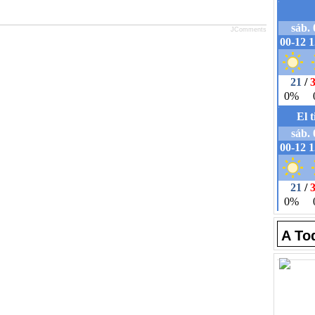
JComments
A To