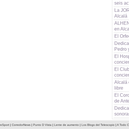
seis a
La JOR
Alcalá
ALHENA
en Alc
El Orf
Dedica
Pedro 
El Hos
concier
El Clu
concier
Alcalá 
libre
El Coro
de Ant
Dedica
sonora
reSport
|
CorredorNews
|
Punto D Vista
|
Lente de aumento
|
Los Blogs del Telescopio
|
A Todo C