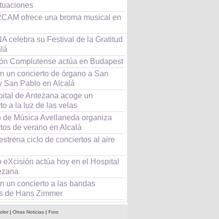
ctuaciones
CAM ofrece una broma musical en
 celebra su Festival de la Gratitud
alá
eón Complutense actúa en Budapest
n un concierto de órgano a San
y San Pablo en Alcalá
pital de Antezana acoge un
to a la luz de las velas
b de Música Avellaneda organiza
tos de verano en Alcalá
estrena ciclo de conciertos al aire
 eXcisión actúa hoy en el Hospital
ezana
n un concierto a las bandas
s de Hans Zimmer
olor
|
Otras Noticias
|
Foro