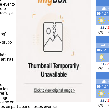
te evento
nero
rock y el
dog’
o grupo
drán
 artistas
he
ra los
rería
tiago,
vierte en
dos en participar en estos eventos.