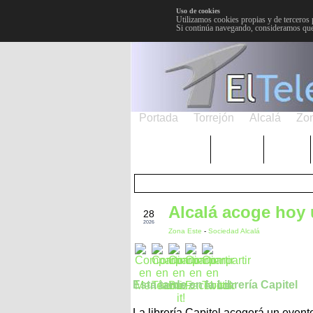
Uso de cookies
Utilizamos cookies propias y de terceros 
Si continúa navegando, consideramos que
Portada
Torrejón
Alcalá
Zo
TRENDING
Púnica
Metro
FEB
Alcalá acoge hoy 
28
2026
Zona Este
-
Sociedad Alcalá
Esta tarde en la Librería Capitel
La librería Capitel acogerá un event