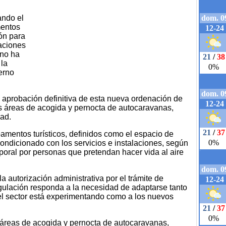
ando el
mentos
ión para
maciones
rno ha
 la
erno
la aprobación definitiva de esta nueva ordenación de
s áreas de acogida y pernocta de autocaravanas,
ad.
amentos turísticos, definidos como el espacio de
ondicionado con los servicios e instalaciones, según
poral por personas que pretendan hacer vida al aire
la autorización administrativa por el trámite de
gulación responda a la necesidad de adaptarse tanto
el sector está experimentando como a los nuevos
áreas de acogida y pernocta de autocaravanas,