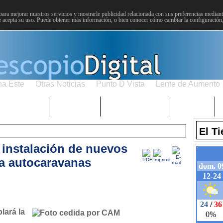
para mejorar nuestros servicios y mostrarle publicidad relacionada con sus preferencias mediante
 acepta su uso. Puede obtener más información, o bien conocer cómo cambiar la configuración
na Este
Otras Noticias
Punto D Vista
Lente de Aumento
Choniblog
MetroEste
Semana Santa
Sucesos
El T
a instalación de nuevos
a autocaravanas
lará la