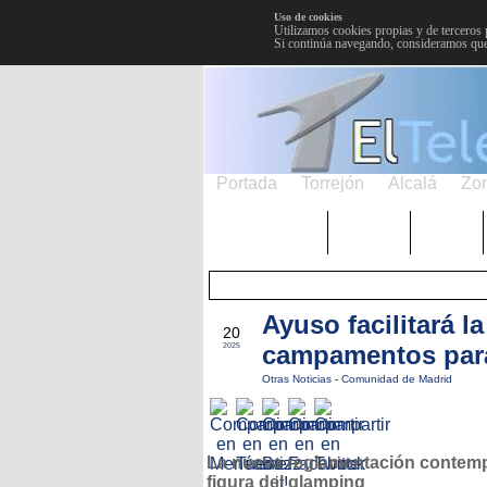
Uso de cookies
Utilizamos cookies propias y de terceros 
Si continúa navegando, consideramos que
Portada
Torrejón
Alcalá
Zo
TRENDING
Púnica
Metro
Ayuso facilitará l
FEB
20
campamentos par
2025
Otras Noticias
-
Comunidad de Madrid
La nueva reglamentación contemp
figura del glamping