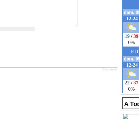
JComments
A To