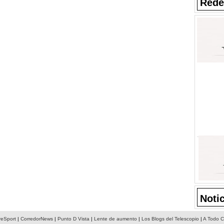
Rede
Noti
reSport
|
CorredorNews
|
Punto D Vista
|
Lente de aumento
|
Los Blogs del Telescopio
|
A Todo C