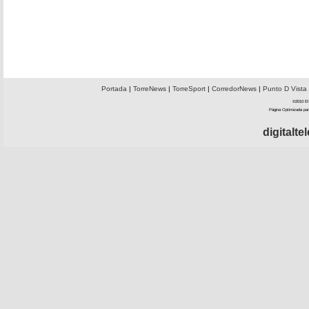
Portada
|
TorreNews
|
TorreSport
|
CorredorNews
|
Punto D Vista
©2010 El 
Página Optimizada par
digitalt