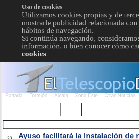
Uso de cookies
Utilizamos cookies propias y de terce
mostrarle publicidad relacionada con 
hábitos de navegación.
Si continúa navegando, consideramos
información, o bien conocer cómo cam
cookies
Portada
Torrejón
Alcalá
Zona Este
Otras Noticias
TRENDING
Púnica
Metro
Choniblog
MetroEst
Ayuso facilitará la instalación de
FEB
20