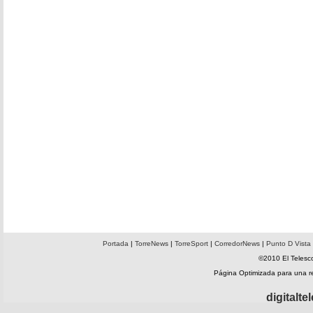
Portada
|
TorreNews
|
TorreSport
|
CorredorNews
|
Punto D Vista
©2010 El Telesco
Página Optimizada para una 
digitalt