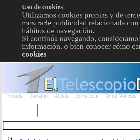
Uso de cookies
Utilizamos cookies propias y de terce
mostrarle publicidad relacionada con 
hábitos de navegación.
Si continúa navegando, consideramos
información, o bien conocer cómo cam
cookies
Portada
Torrejón
Alcalá
Zona Este
Otras Noticias
TRENDING
Púnica
Metro
Choniblog
MetroEst
DIC
24