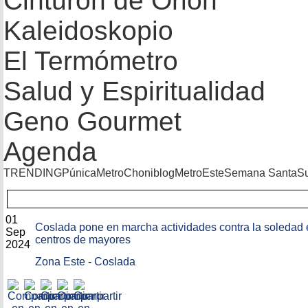
Cinturón de Orión
Kaleidoskopio
El Termómetro
Salud y Espiritualidad
Geno Gourmet
Agenda
TRENDING
Púnica
Metro
Choniblog
MetroEste
Semana Santa
S
01
Coslada pone en marcha actividades contra la soledad 
Sep
centros de mayores
2024
Zona Este
-
Coslada