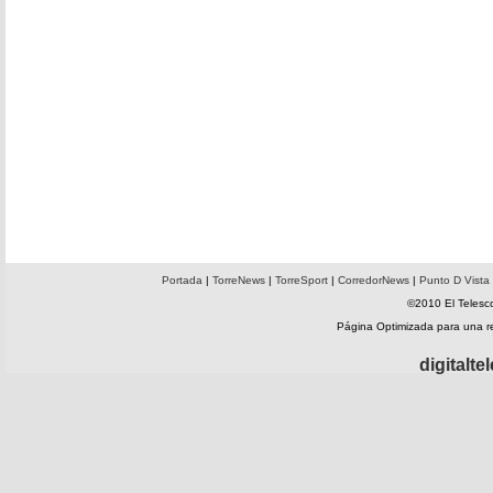
Portada
|
TorreNews
|
TorreSport
|
CorredorNews
|
Punto D Vista
©2010 El Telesco
Página Optimizada para una 
digitalt