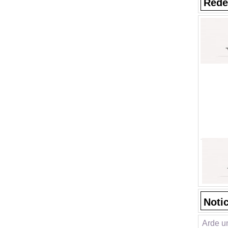
Rede
Noti
Arde un