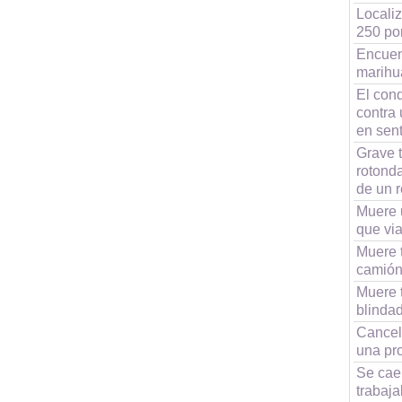
Localiz
250 por
Encuen
marihu
El con
contra 
en sent
Grave t
rotonda
de un 
Muere 
que via
Muere 
camión 
Muere 
blindad
Cancel
una pro
Se cae
trabaja