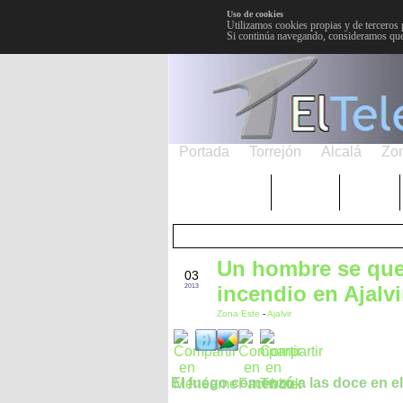
Uso de cookies
Utilizamos cookies propias y de terceros 
Si continúa navegando, consideramos que
Portada
Torrejón
Alcalá
Zo
TRENDING
Púnica
Metro
Un hombre se que
JUN
03
incendio en Ajalvi
2013
Zona Este
-
Ajalvir
El fuego comenzó a las doce en el