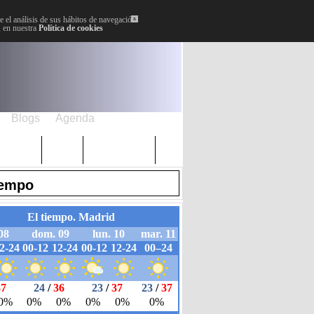
 el análisis de sus hábitos de navegación.
x
, en nuestra
Política de cookies
Blogs
Agenda
Plenos
Paro
Cervantes
iempo