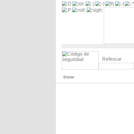
Refescar
Enviar