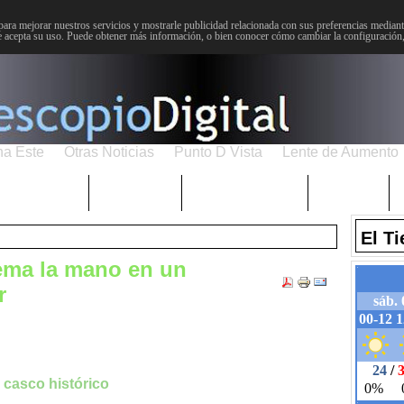
para mejorar nuestros servicios y mostrarle publicidad relacionada con sus preferencias mediante
 acepta su uso. Puede obtener más información, o bien conocer cómo cambiar la configuración
na Este
Otras Noticias
Punto D Vista
Lente de Aumento
Choniblog
MetroEste
Semana Santa
Sucesos
El T
ma la mano en un
r
 casco histórico