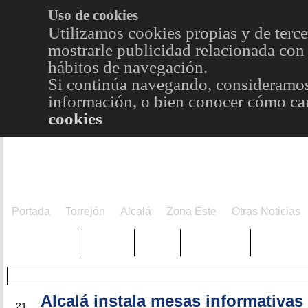
Uso de cookies
Utilizamos cookies propias y de terce
mostrarle publicidad relacionada con 
hábitos de navegación.
Si continúa navegando, consideramos
información, o bien conocer cómo cam
cookies
Portada
Torrejón
Alcalá
Zona Este
Otras Noticias
TRENDING
Púnica
Metro
Choniblog
MetroEst
Alcalá instala mesas informativas
OCT
21