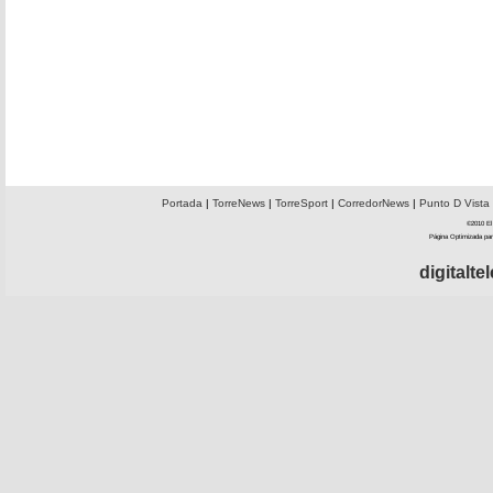
Portada
|
TorreNews
|
TorreSport
|
CorredorNews
|
Punto D Vista
©2010 El 
Página Optimizada par
digitalt