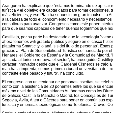
Aranguren ha explicado que “estamos terminando de aplicar e
turística y el objetivo era captar datos para tomar decisiones, 
más eficientes, y ese Plan ha supuesto un gran impulso. La A
a la cabeza de todo el conocimiento necesario y necesitamo
consultoras para avanzar. Congresos como este ponen piedra
para que seamos capaces de tener buenos logaritmos que nos
Castillejo, por su parte ha destacado que la tecnología “viene
ahora tenemos wifi gratuito público y seguro en el casco histór
plataforma Smart city, o análisis del flujo de personas”. Estos 
gracias al Plan de Sostenibilidad Turística cofinanciado por e
Henares, el Gobierno de España y la Comunidad de Madrid. “La 
aplicada al turismo renueva el sector”, ha proseguido Castill
carácter innovador desde que el Cardenal Cisneros se trajo a 
marcha la imprenta, somos primera ciudad universitaria del 
contraste entre pasado y futuro”, ha concluido.
El congreso, con un centenar de personas inscritas, se celebr
contó con la asistencia de 20 ponentes entre los que se encu
máximo nivel de las Comunidades Autónomas como los Direct
de Galicia, Castilla la Mancha o Madrid, los Concejales de T
Segovia, Ávila, Altea o Cáceres para poner en común sus exp
turística y empresas tecnológicas como Telefónica, Crowe, Op