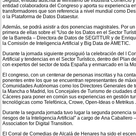
Segittur, entidad adscrita al Ministerio de Industria Comercio 
entidad colaboradora del Congreso y aporta su experiencia en
transformadores que son referencia a nivel mundial como Desti
o la Plataforma de Datos Dataestur.
Además, se podrá asistir a dos ponencias magistrales. Por un 
primera de ellas sobre el “Uso de los Datos en el Sector Turís
de la Barreda – Directora de Datos de SEGITTUR y de Enriqu
la Comisión de Inteligencia Artificial y Big Data de AMETIC.
Durante la jornada siguiente prosiguió la celebración del I Co
Artificial y tendencias en el Sector Turístico, dentro del Plan d
con expertos del sector de toda España y enmarcado en la Mo
El congreso, con un centenar de personas inscritas y ha conta
ponentes entre los que se encuentran representantes de máxi
Comunidades Autónomas como los Directores Generales de tur
la Mancha o Madrid, los Concejales de Turismo de ciudades de
Cáceres para poner en común sus experiencias en gestión tur
tecnológicas como Telefónica, Crowe, Open-Ideas o Metrikus 
Durante la segunda jornada tuvo lugar la segunda ponencia s
riesgos de la Inteligencia Artificial” a cargo de Ana Caballer
Association for Digital Transition.
El Corral de Comedias de Alcalá de Henares ha sido el escena