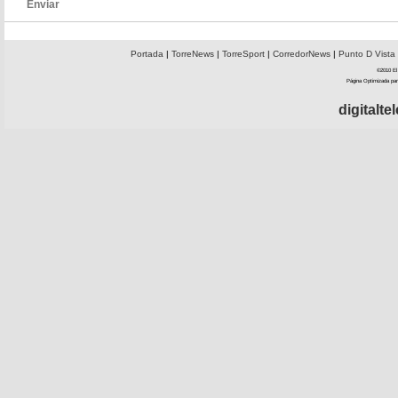
Enviar
Portada
|
TorreNews
|
TorreSport
|
CorredorNews
|
Punto D Vista
©2010 El 
Página Optimizada par
digitalt