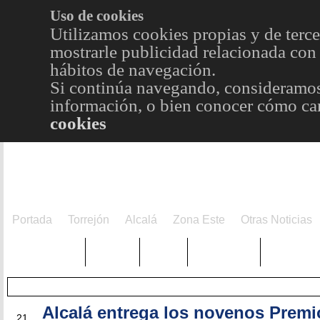
Uso de cookies
Utilizamos cookies propias y de terce
mostrarle publicidad relacionada con 
hábitos de navegación.
Si continúa navegando, consideramos
información, o bien conocer cómo cam
cookies
Portada
Torrejón
Alcalá
Zona Este
Otras Noticias
TRENDING
Púnica
Metro
Choniblog
MetroEst
Alcalá entrega los novenos Premi
OCT
21