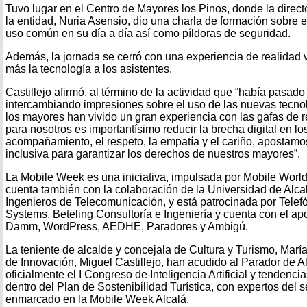
Tuvo lugar en el Centro de Mayores los Pinos, donde la direc
la entidad, Nuria Asensio, dio una charla de formación sobre 
uso común en su día a día así como píldoras de seguridad.
Además, la jornada se cerró con una experiencia de realidad v
más la tecnología a los asistentes.
Castillejo afirmó, al término de la actividad que “había pas
intercambiando impresiones sobre el uso de las nuevas tecnolo
los mayores han vivido un gran experiencia con las gafas de re
para nosotros es importantísimo reducir la brecha digital en l
acompañamiento, el respeto, la empatía y el cariño, apostamos
inclusiva para garantizar los derechos de nuestros mayores”.
La Mobile Week es una iniciativa, impulsada por Mobile World
cuenta también con la colaboración de la Universidad de Alcalá
Ingenieros de Telecomunicación, y está patrocinada por Tele
Systems, Beteling Consultoría e Ingeniería y cuenta con el a
Damm, WordPress, AEDHE, Paradores y Ambigú.
La teniente de alcalde y concejala de Cultura y Turismo, María
de Innovación, Miguel Castillejo, han acudido al Parador de A
oficialmente el I Congreso de Inteligencia Artificial y tendencia
dentro del Plan de Sostenibilidad Turística, con expertos del 
enmarcado en la Mobile Week Alcalá.