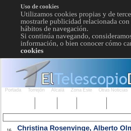
Uso de cookies
Utilizamos cookies propias y de terce
mostrarle publicidad relacionada con 
hábitos de navegación.
Si continúa navegando, consideramos
información, o bien conocer cómo cam
cookies
Portada
Torrejón
Alcalá
Zona Este
Otras Noticias
TRENDING
Púnica
Metro
Choniblog
MetroEst
Christina Rosenvinge, Alberto Ol
OCT
16