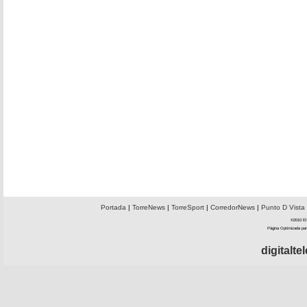
Portada
|
TorreNews
|
TorreSport
|
CorredorNews
|
Punto D Vista
©2010 El 
Página Optimizada par
digitalt