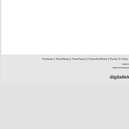
Portada
|
TorreNews
|
TorreSport
|
CorredorNews
|
Punto D Vista
©2010 El 
Página Optimizada par
digitalt