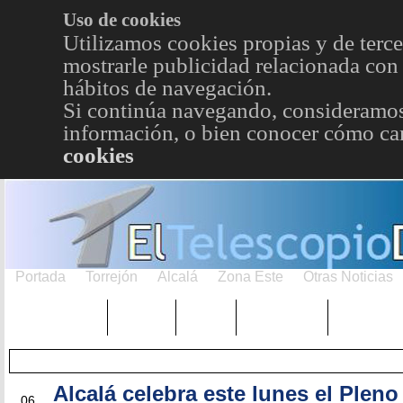
Uso de cookies
Utilizamos cookies propias y de terce
mostrarle publicidad relacionada con 
hábitos de navegación.
Si continúa navegando, consideramos
información, o bien conocer cómo cam
cookies
Portada
Torrejón
Alcalá
Zona Este
Otras Noticias
TRENDING
Púnica
Metro
Choniblog
MetroEst
Alcalá celebra este lunes el Pleno
ABR
06