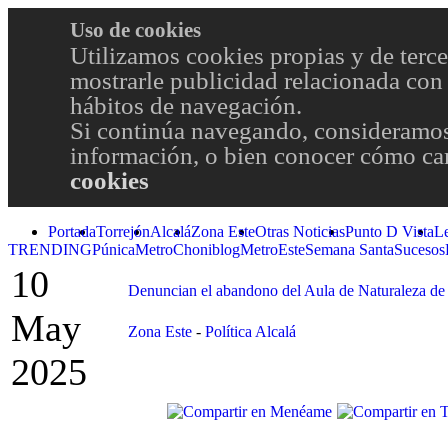
Uso de cookies
Utilizamos cookies propias y de terce
mostrarle publicidad relacionada con 
hábitos de navegación.
Si continúa navegando, consideramos
información, o bien conocer cómo cam
cookies
Portada
Torrejón
Alcalá
Zona Este
Otras Noticias
Punto D Vista
L
TRENDING
Púnica
Metro
Choniblog
MetroEste
Semana Santa
Sucesos
10
Denuncian el abandono del Aula de Naturaleza de
May
Zona Este
-
Política Alcalá
2025