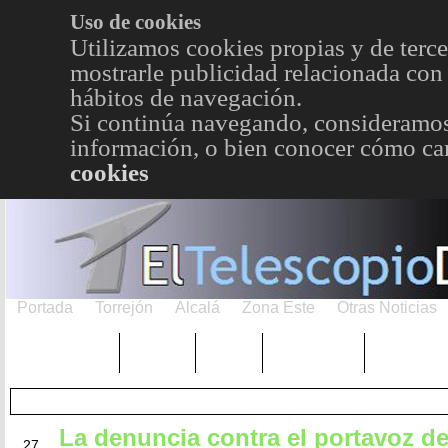
Uso de cookies
Utilizamos cookies propias y de terce
mostrarle publicidad relacionada con 
hábitos de navegación.
Si continúa navegando, consideramos
información, o bien conocer cómo cam
cookies
Portada
Torrejón
Alcalá
Zona Este
Otras Noticias
TRENDING
Púnica
Metro
Choniblog
MetroEst
La denuncia contra el portavoz d
MAY
27