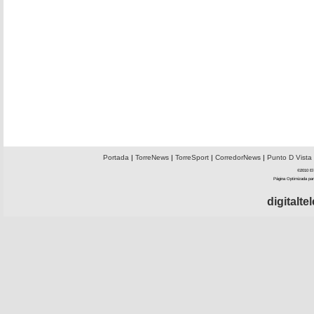
Portada
|
TorreNews
|
TorreSport
|
CorredorNews
|
Punto D Vista
©2010 El 
Página Optimizada par
digitalt