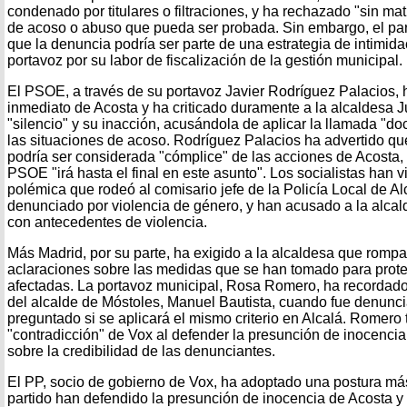
condenado por titulares o filtraciones, y ha rechazado "sin ma
de acoso o abuso que pueda ser probada. Sin embargo, el par
que la denuncia podría ser parte de una estrategia de intimid
portavoz por su labor de fiscalización de la gestión municipal.
El PSOE, a través de su portavoz Javier Rodríguez Palacios, 
inmediato de Acosta y ha criticado duramente a la alcaldesa J
"silencio" y su inacción, acusándola de aplicar la llamada "do
las situaciones de acoso. Rodríguez Palacios ha advertido que
podría ser considerada "cómplice" de las acciones de Acosta,
PSOE "irá hasta el final en este asunto". Los socialistas han 
polémica que rodeó al comisario jefe de la Policía Local de Al
denunciado por violencia de género, y han acusado a la alcald
con antecedentes de violencia.
Más Madrid, por su parte, ha exigido a la alcaldesa que rompa 
aclaraciones sobre las medidas que se han tomado para prote
afectadas. La portavoz municipal, Rosa Romero, ha recordado
del alcalde de Móstoles, Manuel Bautista, cuando fue denunci
preguntado si se aplicará el mismo criterio en Alcalá. Romero 
"contradicción" de Vox al defender la presunción de inocenci
sobre la credibilidad de las denunciantes.
El PP, socio de gobierno de Vox, ha adoptado una postura má
partido han defendido la presunción de inocencia de Acosta y h