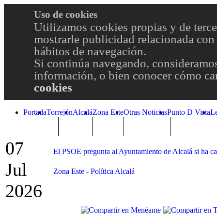
Uso de cookies
Utilizamos cookies propias y de terce
mostrarle publicidad relacionada con 
hábitos de navegación.
Si continúa navegando, consideramos
información, o bien conocer cómo cam
cookies
Portada
Torrejón
Alcalá
Zona Este
Otras Noticias
Punto D Vista
L
TRENDING
Púnica
Metro
Choniblog
MetroEste
07
El PSOE pregunta al Ayuntamiento de Alcalá si ha ca
Jul
Zona Este
-
Política Alcalá
2026