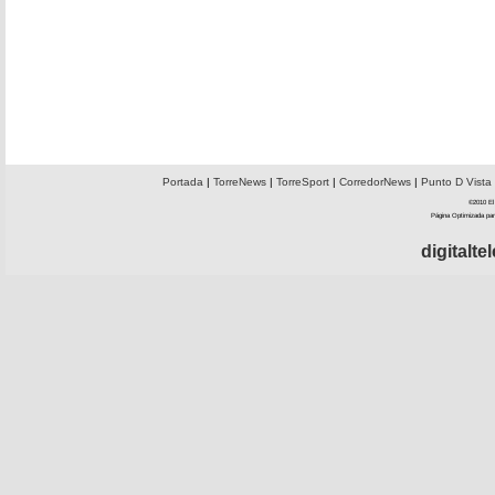
Portada
|
TorreNews
|
TorreSport
|
CorredorNews
|
Punto D Vista
©2010 El 
Página Optimizada par
digitalt