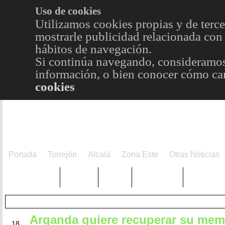
Uso de cookies
Utilizamos cookies propias y de terce
mostrarle publicidad relacionada con 
hábitos de navegación.
Si continúa navegando, consideramos
información, o bien conocer cómo cam
cookies
Portada
Torrejón
Alcalá
Zona Este
Otras Noticias
TRENDING
Púnica
Metro
Choniblog
MetroEst
Arganda quiere recuperar su mem
JUN
18