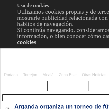
Uso de cookies
Utilizamos cookies propias y de terce
mostrarle publicidad relacionada con 
hábitos de navegación.
Si continúa navegando, consideramos
información, o bien conocer cómo cam
cookies
Portada
Torrejón
Alcalá
Zona Este
Otras Noticias
TRENDING
Púnica
Metro
Choniblog
MetroEst
Arganda organiza un torneo de fú
JUN
09