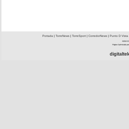
Portada
|
TorreNews
|
TorreSport
|
CorredorNews
|
Punto D Vista
©2010 El 
Página Optimizada par
digitalt