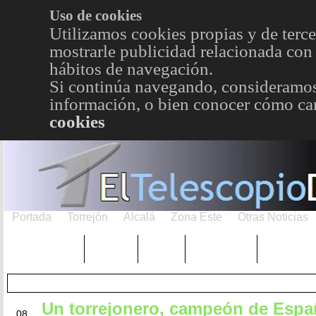
Uso de cookies
Utilizamos cookies propias y de terce
mostrarle publicidad relacionada con 
hábitos de navegación.
Si continúa navegando, consideramos
información, o bien conocer cómo cam
cookies
Portada
Torrejón
Alcalá
Zona Este
Otras Noticias
TRENDING
Púnica
Metro
Choniblog
MetroEst
Un torrejonero, campeón de Espa
OCT
08