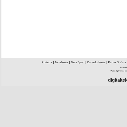
Portada
|
TorreNews
|
TorreSport
|
CorredorNews
|
Punto D Vista
©2010 El 
Página Optimizada par
digitalt