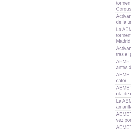
torment
Corpu
Activan
de la 
La AEM
tormen
Madrid
Activan
tras el
AEMET 
antes 
AEMET 
calor
AEMET 
ola de 
La AEM
amarill
AEMET a
vez po
AEMET 