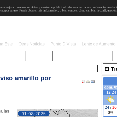
para mejorar nuestros servicios y mostrarle publicidad relacionada con sus preferencias mediante
 acepta su uso. Puede obtener más información, o bien conocer cómo cambiar la configuración
na Este
Otras Noticias
Punto D Vista
Lente de Aumento
Choniblog
MetroEste
Semana Santa
Sucesos
El T
iso amarillo por
a las