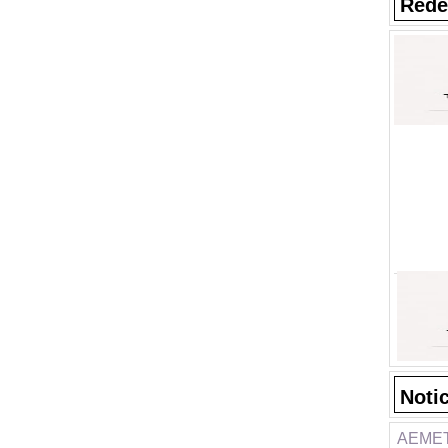
Rede
Noti
AEMET 