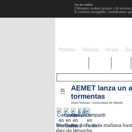
Uso de cookies
Utilizamos cookies propias y de terceros 
Si continúa navegando, consideramos que
Portada
Torrejón
Alcalá
Zo
TRENDING
Púnica
Metro
AEMET lanza un av
JUL
31
tormentas
2025
Otras Noticias
-
Comunidad de Madrid
Desde las doce de la mañana hast
diez de la noche