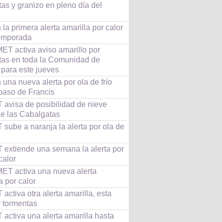
as y granizo en pleno día del
s
 la primera alerta amarilla por calor
temporada
ET activa aviso amarillo por
tas en toda la Comunidad de
 para este jueves
 una nueva alerta por ola de frío
 paso de Francis
avisa de posibilidad de nieve
de las Cabalgatas
sube a naranja la alerta por ola de
extiende una semana la alerta por
calor
ET activa una nueva alerta
a por calor
ctiva otra alerta amarilla, esta
r tormentas
activa una alerta amarilla hasta