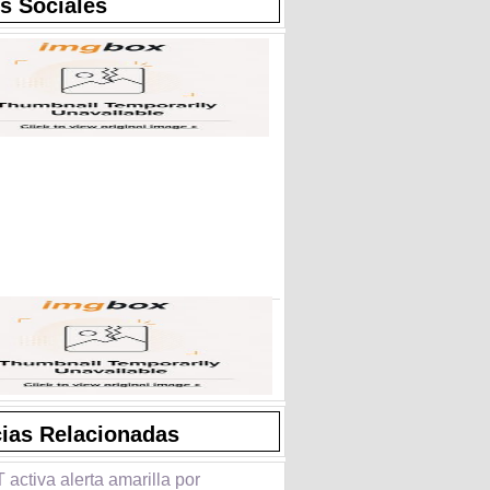
s Sociales
cias Relacionadas
activa alerta amarilla por