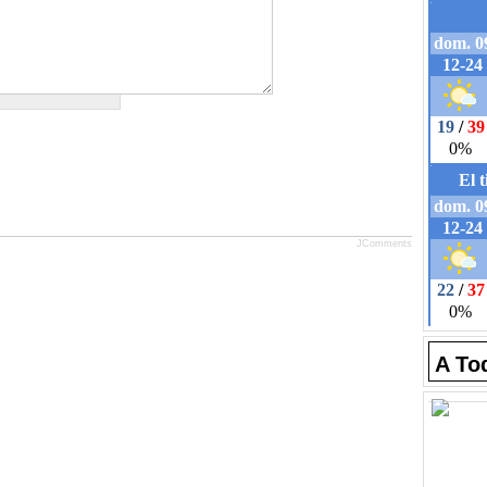
JComments
A To